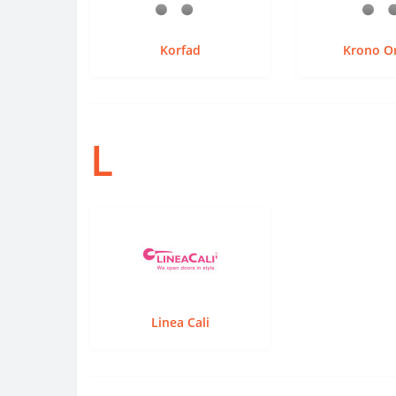
Korfad
Krono Or
L
Linea Cali