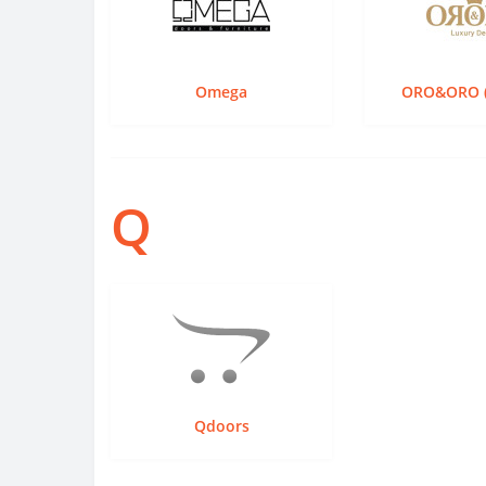
Omega
ORO&ORO (
Q
Qdoors