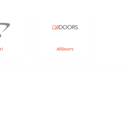
ri
AllDoors