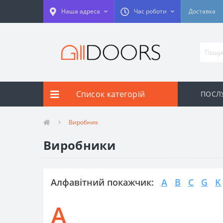
Наша адреса
Час роботи
Доставка
Список категорій
ПОСЛУ
Виробник
Виробники
Алфавітний покажчик:
A
B
C
G
K
A