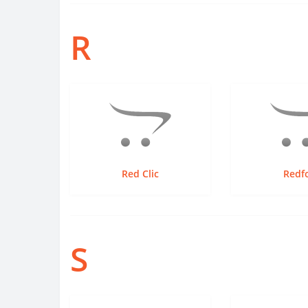
R
Red Clic
Redf
S