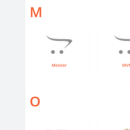
M
Meister
MV
O