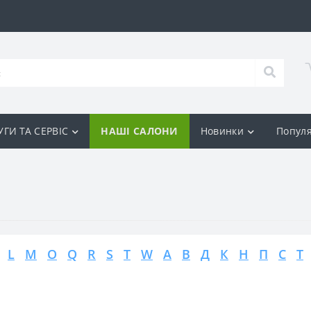
ГИ ТА СЕРВІС
НАШІ САЛОНИ
Новинки
Популя
L
M
O
Q
R
S
T
W
А
В
Д
К
Н
П
С
Т