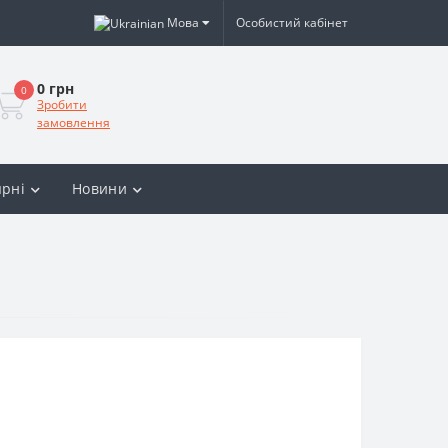
Мова
Особистий кабінет
0 грн
0
Зробити
замовлення
рні
Новини