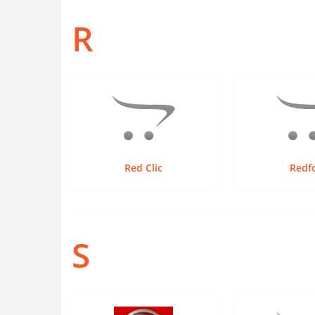
R
Red Clic
Redf
S