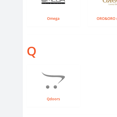
Omega
ORO&ORO (
Q
Qdoors