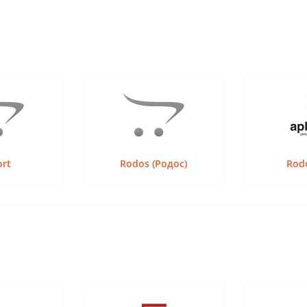
ort
Rodos (Родос)
Rodo