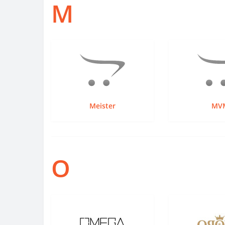
M
Meister
MV
O