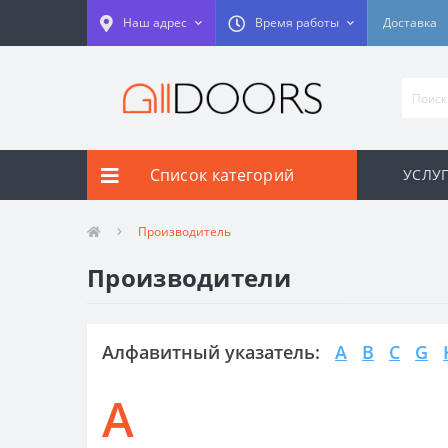
Наш адрес
Время работы
Доставка
Список категорий
УСЛУГ
Производитель
Производители
Алфавитный указатель:
A
B
C
G
A