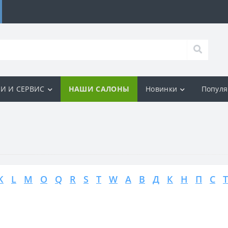
И И СЕРВИС
НАШИ САЛОНЫ
Новинки
Попул
K
L
M
O
Q
R
S
T
W
А
В
Д
К
Н
П
С
Т