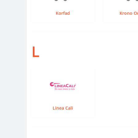
Korfad
Krono Or
L
Linea Cali