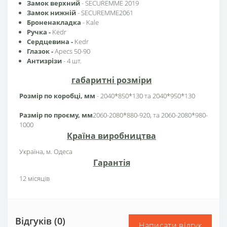
Замок верхний
-
SECUREMME 2019
Замок нижній
-
SECUREMME2061
Броненакладка
- Kale
Ручка -
Kedr
Сердцевина
-
Kedr
Глазок
-
Apecs 50-90
Антизрізи
- 4 шт.
габаритні розміри
Розмір по коробці, мм
- 2040*850*130 та 2040*950*130
Размір по проєму, мм
2060-2080*880-920, та 2060-2080*980-
1000
Країна виробництва
Україна, м. Одеса
Гарантія
12 місяців
Відгуків (0)
Написати відгук