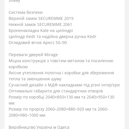
зламу
Система безпеки
Верхній замок SECUREMME 2019
Нижній замок SECUREMME 2061
Броненакладка Kale на циліндрі
Циліндр Kedr та надійна дверна ручка Kedr
Оглядовий вічок Apecs 50–90
Переваги дверей Mirage
Міцна конструкція з товстим металом та посиленою
коробкою
Якісне утеплення полотна і коробки для збереження
тепла та зменшення шуму
Сучасний дизайн з МДФ накладками під різні інтерʼєри
Оптимальні габарити для стандартних отворів
Розмір по коробці 2040×850×130 мм та 2040×950×130
мм
Розмір по прорізу 2060–2080×880–920 мм та 2060–
2080×980–1000 мм
Виробництво Україна м Одеса