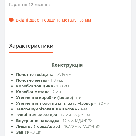
Гарантія 12 місяців
Вхідні двері товщина металу 1.8 мм
Характеристики
Конструкція
Полотно тоdщина
- 8\95 мм.
Полотно метал
- 1,8 мм.
Коробка товщина
- 130
мм.
Коробка металл
- 2 мм.
Утеплення коробки (Ізовер)
- так
Утеплення полотна мін. вата «Ізовер»
-
50 мм.
Тепло-шумоізоляція «Ізолон» -
нет.
Зовнішня накладка
- 12 мм. МДФ/ПВХ
Внутрішня накладка
- 12 мм. МДФ/ПВХ
Лиштва (товщ./шир.)
- 16/70 мм. МДФ/ПВХ
Завіси
- 3 шт.