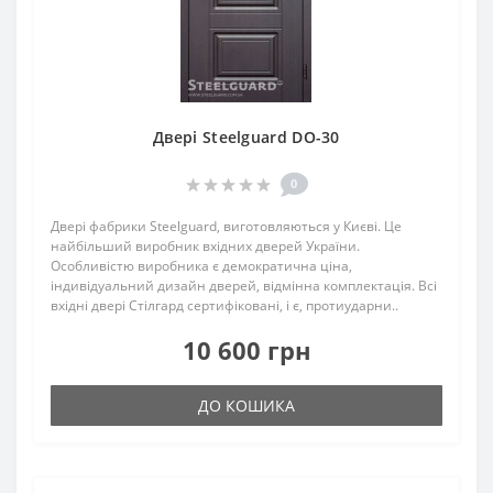
Двері Steelguard DO-30
0
Двері фабрики Steelguard, виготовляються у Києві. Це
найбільший виробник вхідних дверей України.
Особливістю виробника є демократична ціна,
індивідуальний дизайн дверей, відмінна комплектація. Всі
вхідні двері Стілгард сертифіковані, і є, протиударни..
10 600 грн
ДО КОШИКА