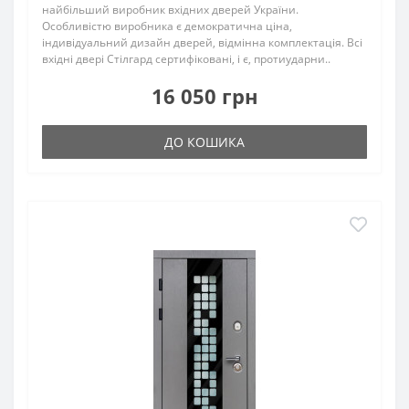
найбільший виробник вхідних дверей України.
Особливістю виробника є демократична ціна,
індивідуальний дизайн дверей, відмінна комплектація. Всі
вхідні двері Стілгард сертифіковані, і є, протиударни..
16 050 грн
ДО КОШИКА