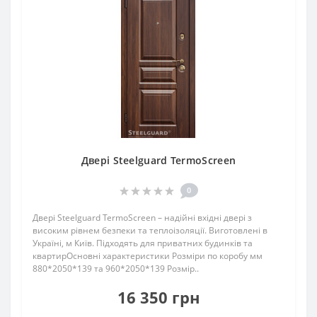
Двері Steelguard TermoScreen
0
Двері Steelguard TermoScreen – надійні вхідні двері з
високим рівнем безпеки та теплоізоляції. Виготовлені в
Україні, м Київ. Підходять для приватних будинків та
квартирОсновні характеристики Розміри по коробу мм
880*2050*139 та 960*2050*139 Розмір..
16 350 грн