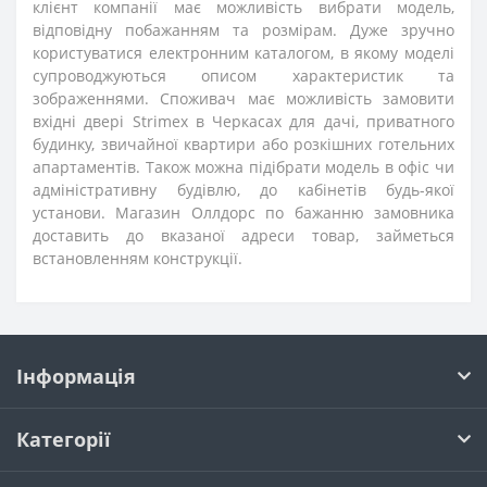
клієнт компанії має можливість вибрати модель,
відповідну побажанням та розмірам. Дуже зручно
користуватися електронним каталогом, в якому моделі
супроводжуються описом характеристик та
зображеннями. Споживач має можливість замовити
вхідні двері Strimex в Черкасах для дачі, приватного
будинку, звичайної квартири або розкішних готельних
апартаментів. Також можна підібрати модель в офіс чи
адміністративну будівлю, до кабінетів будь-якої
установи. Магазин Оллдорс по бажанню замовника
доставить до вказаної адреси товар, займеться
встановленням конструкції.
Інформація
Категорії