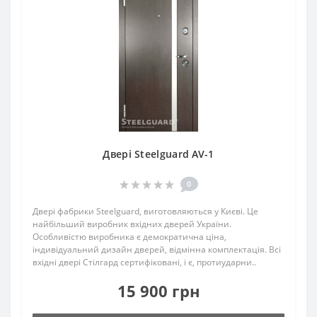
Двері Steelguard AV-1
0
Двері фабрики Steelguard, виготовляються у Києві. Це
найбільший виробник вхідних дверей України.
Особливістю виробника є демократична ціна,
індивідуальний дизайн дверей, відмінна комплектація. Всі
вхідні двері Стілгард сертифіковані, і є, протиударни..
15 900 грн