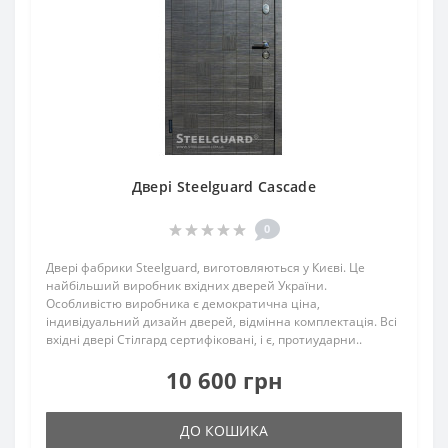
Двері Steelguard Cascade
0
Двері фабрики Steelguard, виготовляються у Києві. Це
найбільший виробник вхідних дверей України.
Особливістю виробника є демократична ціна,
індивідуальний дизайн дверей, відмінна комплектація. Всі
вхідні двері Стілгард сертифіковані, і є, протиударни..
10 600 грн
ДО КОШИКА