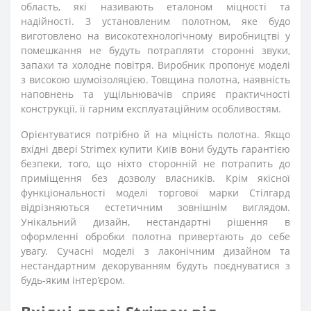
область, які називають еталоном міцності та
надійності. З установленим полотном, яке будо
виготовлено на високотехнологічному виробництві у
помешкання не будуть потрапляти сторонні звуки,
запахи та холодне повітря. Виробник пропонує моделі
з високою шумоізоляцією. Товщина полотна, наявність
наповнень та ущільнювачів сприяє практичності
конструкції, її гарним експлуатаційним особливостям.
Орієнтуватися потрібно й на міцність полотна. Якщо
вхідні двері Strimex купити Київ вони будуть гарантією
безпеки, того, що ніхто сторонній не потрапить до
приміщення без дозволу власників. Крім якісної
функціональності моделі торгової марки Стілгард
відрізняються естетичним зовнішнім виглядом.
Унікальний дизайн, нестандартні рішення в
оформленні обробки полотна привертають до себе
увагу. Сучасні моделі з лаконічним дизайном та
нестандартним декоруванням будуть поєднуватися з
будь-яким інтер’єром.