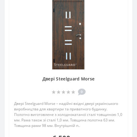
Двері Steelguard Morse
0
Двері Steelguard Morse – надійні вхідні двері українського
виробництва для квартири та приватного будинку.
Полотно виготовлене з холоднокатаної сталі товщиною 1,0
мм. Рама також зі сталі 1,0 мм. Товщина полотна 63 мм.
Товщина рами 98 мм. Внутрішній п..