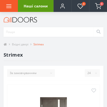
0
0
Наші салони
Вхідні двері
Strimex
Strimex