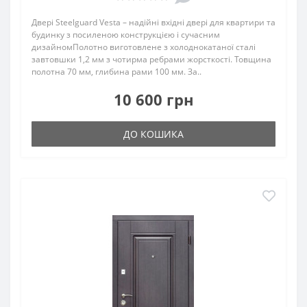
Двері Steelguard Vesta – надійні вхідні двері для квартири та
будинку з посиленою конструкцією і сучасним
дизайномПолотно виготовлене з холоднокатаної сталі
завтовшки 1,2 мм з чотирма ребрами жорсткості. Товщина
полотна 70 мм, глибина рами 100 мм. За..
10 600 грн
ДО КОШИКА