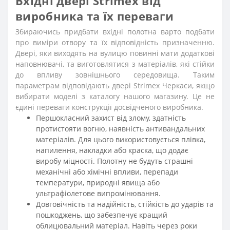
Вхідні двері Strimex від
виробника та їх переваги
Збираючись придбати вхідні полотна варто подбати
про виміри отвору та їх відповідність призначенню.
Двері, яки виходять на вулицю повинні мати додаткові
наповнювачі, та виготовлятися з матеріалів, які стійки
до впливу зовнішнього середовища. Таким
параметрам відповідають двері Strimex Черкаси, якщо
вибирати моделі з каталогу нашого магазину. Це не
єдині переваги конструкції досвідченого виробника.
Першокласний захист від злому, здатність
протистояти вогню, наявність антивандальних
матеріалів. Для цього використовується плівка,
напилення, накладки або краска, що додає
виробу міцності. Полотну не будуть страшні
механічні або хімічні впливи, перепади
температури, природні явища або
ультрафіолетове випромінювання.
Довговічність та надійність, стійкість до ударів та
пошкоджень, що забезпечує кращий
облицювальний матеріал. Навіть через роки