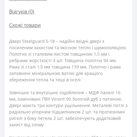
Відгуків (0)
Схожі товари
Двері Steelguard S-18 – надійні вхідні двері з
посиленим захистом та якісною тепло і шумоізоляцією.
Полотно зі сталевим листом товщиною 1,5 мм і
ребрами жорсткості 4 шт. Товщина полотна 94 мм.
Рама зі сталі 1,5 мм товщина 139 мм. Полотно і рама
заповнені мінеральною ватою для кращого
збереження тепла та тиші в оселі
Зовнішнє та внутрішнє оздоблення – МДФ панелі 16
мм, ламіновані ПВХ Vinorit 90 Золотий дуб з патиною.
Двері мають три контури ущільнення. Металеві петлі з
радіально упорним підшипником 2 шт. та протизнімні
ригелі з боку петель 2 шт. забезпечують додатковий
захист від злому