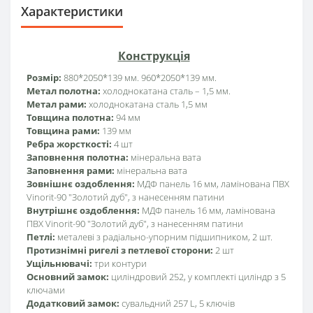
Характеристики
Конструкція
Розмір:
880*2050*139 мм. 960*2050*139 мм.
Метал полотна:
холоднокатана сталь – 1,5 мм.
Метал рами:
холоднокатана сталь 1,5 мм
Товщина полотна:
94 мм
Товщина рами:
139 мм
Ребра жорсткості:
4 шт
Заповнення полотна:
мінеральна вата
Заповнення рами:
мінеральна вата
Зовнішнє оздоблення:
МДФ панель 16 мм, ламінована ПВХ
Vinorit-90 "Золотий дуб", з нанесенням патини
Внутрішнє оздоблення:
МДФ панель 16 мм, ламінована
ПВХ Vinorit-90 "Золотий дуб", з нанесенням патини
Петлі:
металеві з радіально-упорним підшипником, 2 шт.
Протизнімні ригелі з петлевої сторони:
2 шт
Ущільнювачі:
три контури
Основний замок:
циліндровий 252, у комплекті циліндр з 5
ключами
Додатковий замок:
сувальдний 257 L, 5 ключів