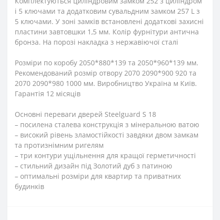
Комплектуються циліндровим замком 252 з циліндром
і 5 ключами та додатковим сувальдним замком 257 L з
5 ключами. У зоні замків встановлені додаткові захисні
пластини завтовшки 1,5 мм. Колір фурнітури антична
бронза. На порозі накладка з нержавіючої сталі
Розміри по коробу 2050*880*139 та 2050*960*139 мм.
Рекомендований розмір отвору 2070 2090*900 920 та
2070 2090*980 1000 мм. Виробництво Україна м Київ.
Гарантія 12 місяців
Основні переваги дверей Steelguard S 18
– посилена сталева конструкція з мінеральною ватою
– високий рівень зламостійкості завдяки двом замкам
та протизнімним ригелям
– три контури ущільнення для кращої герметичності
– стильний дизайн під Золотий дуб з патиною
– оптимальні розміри для квартир та приватних
будинків