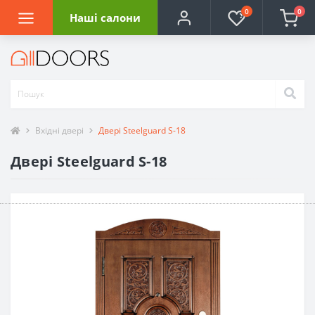
0
0
Наші салони
Вхідні двері
Двері Steelguard S-18
Двері Steelguard S-18