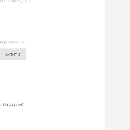
о стеклом мускат
и передзвонимо
Купити
. (+2 538 грн)