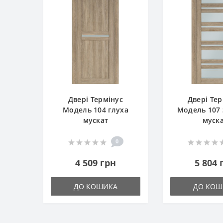
Двері Термінус
Двері Тер
Модель 104 глуха
Модель 107 
мускат
муск
0
4 509 грн
5 804 
ДО КОШИКА
ДО КОШ