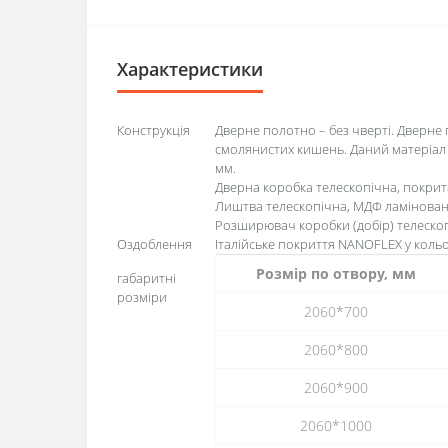
Характеристики
Конструкція
Дверне полотно – без чверті. Дверне 
смолянистих кишень. Даний матеріал м
мм.
Дверна коробка телескопічна, покрит
Лиштва телескопічна, МДФ ламінован
Розширювач коробки (добір) телеско
Оздоблення
Італійське покриття NANOFLEX у кольо
Розмір по отвору, мм
габаритні
розміри
2060*700
2060*800
2060*900
2060*1000