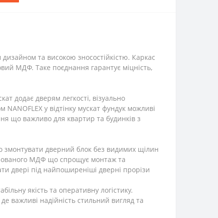
м дизайном та високою зносостійкістю. Каркас
овий МДФ. Таке поєднання гарантує міцність,
кат додає дверям легкості, візуально
ом NANOFLEX у відтінку мускат фундук можливі
ння що важливо для квартир та будинків з
 змонтувати дверний блок без видимих щілин
мінованого МДФ що спрощує монтаж та
ати двері під найпоширеніші дверні прорізи
більну якість та оперативну логістику.
 де важливі надійність стильний вигляд та