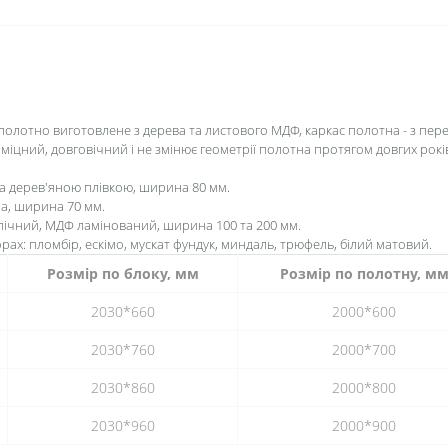
полотно виготовлене з дерева та листового МДФ, каркас полотна - з пере
іцний, довговічний і не змінює геометрії полотна протягом довгих рокі
а дерев'яною плівкою,
ширина
80 мм.
а, ширина 70 мм.
пічний,
МДФ ламінований, ширина 100 та 200 мм.
рах: пломбір, ескімо, мускат фундук, миндаль, трюфель, білий матовий.
Розмір по блоку, мм
Розмір по полотну, м
2030*660
2000*600
2030*760
2000*700
2030*860
2000*800
2030*960
2000*900