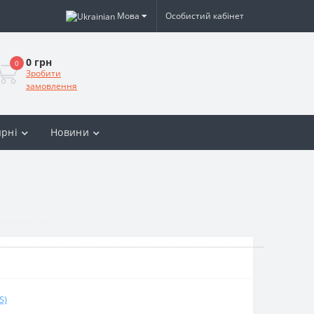
Мова
Особистий кабінет
0 грн
0
Зробити
замовлення
рні
Новини
S)