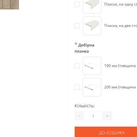
Пласка, на одну с
Пласка, на две ст
*
Добірна
планка
100 мм (товщина с
200 мм (товщина с
Кількість:
-
+
ДО КОШИКА