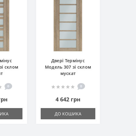
мінус
Двері Термінус
зі склом
Модель 307 зі склом
ат
мускат
0
0
грн
4 642 грн
ИКА
ДО КОШИКА