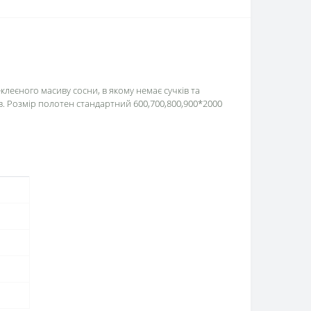
клеєного масиву сосни, в якому немає сучків та
в. Розмір полотен стандартний 600,700,800,900*2000
м