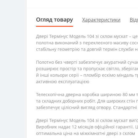
Огляд товару
Характеристики
Від
Двері Термінус Модель 104 зі склом мускат – ц
полотна виконаний з переклеєного масиву сосн
стабільну геометрію та довгий термін служби 
Полотно без чверті забезпечує акуратний сучас
розширює простір та пропускає світло, зберіга
й інші кольори серії – пломбір ескімо міндаль
активною експлуатацією
Телескопічна дверна коробка шириною 80 мм 
та складних доборних робіт. Для широких стін
забезпечує цілісний вигляд отвору. Стандартні
Двері Термінус Модель 104 зі склом мускат виг
Виробник надає 12 місяців офіційної гарантії.
оптимальна ціна на міжкімнатні двері з склом