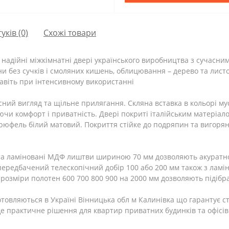
гуків (0)
Схожі товари
е надійні міжкімнатні двері українського виробництва з сучасни
и без сучків і смоляних кишень, облицювання – дерево та лист
навіть при інтенсивному використанні
ний вигляд та щільне прилягання. Скляна вставка в кольорі мус
ючи комфорт і приватність. Двері покриті італійським матеріал
 трюфель білий матовий. Покриття стійке до подряпин та вигоря
та ламіновані МДФ лиштви шириною 70 мм дозволяють акуратно
 передбачений телескопічний добір 100 або 200 мм також з ла
 розміри полотен 600 700 800 900 на 2000 мм дозволяють підібр
отовляються в Україні Вінницька обл м Калинівка що гарантує ста
 Це практичне рішення для квартир приватних будинків та офісів