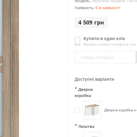
Модель:
Терминус Модель 104 с
Наявність:
Є в наявності
4 509 грн
Купити в один клік
Введіть номер телефону і м
Доступні варіанти
*
Дверна
коробка
Дверна коробка к-т
*
Лиштва