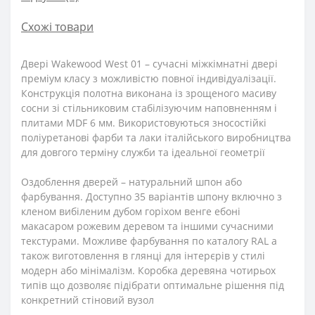
Схожі товари
Двері Wakewood West 01 – сучасні міжкімнатні двері
преміум класу з можливістю повної індивідуалізації.
Конструкція полотна виконана із зрощеного масиву
сосни зі стільниковим стабілізуючим наповненням і
плитами MDF 6 мм. Використовуються зносостійкі
поліуретанові фарби та лаки італійського виробництва
для довгого терміну служби та ідеальної геометрії
Оздоблення дверей – натуральний шпон або
фарбування. Доступно 35 варіантів шпону включно з
кленом вибіленим дубом горіхом венге ебоні
макасаром рожевим деревом та іншими сучасними
текстурами. Можливе фарбування по каталогу RAL а
також виготовлення в глянці для інтерєрів у стилі
модерн або мінімалізм. Коробка деревяна чотирьох
типів що дозволяє підібрати оптимальне рішення під
конкретний стіновий вузол