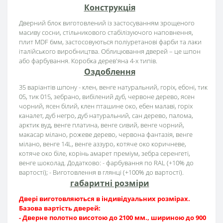
Конструкція
Дверний блок виготовлений із застосуванням зрощеного
масиву сосни, стільникового стабілізуючого наповнення,
плит MDF 6мм, застосовуються поліуретанові фарби та лаки
італійського виробництва. Облицювання дверей – це шпон
або фарбування. Коробка дерев'яна 4-х типів.
Оздоблення
35 варіантів шпону - клен, венге натуральний, горіх, ебоні, тик
05, тик 015, зебрано, вибілений дуб, червоне дерево, ясен
чорний, ясен білий, клен пташине око, ебен малаві, горіх
каналет, дуб негро, дуб натуральний, сан дерево, палома,
арктик вуд, венге платина, венге сивий, венге чорний,
макасар мілано, рожеве дерево, червона фантазія, венге
мілано, венге 14L, венге аззуро, котяче око коричневе,
котяче око біле, корінь амарет преміум, зебра серенгеті,
венге шоколад. Додатково: - фарбування по RAL (+10% до
вартості); - Виготовлення в глянці (+100% до вартості).
габаритні розміри
Двері виготовляються в індивідуальних розмірах.
Базова вартість дверей:
- Дверне полотно висотою до 2100 мм., шириною до 900