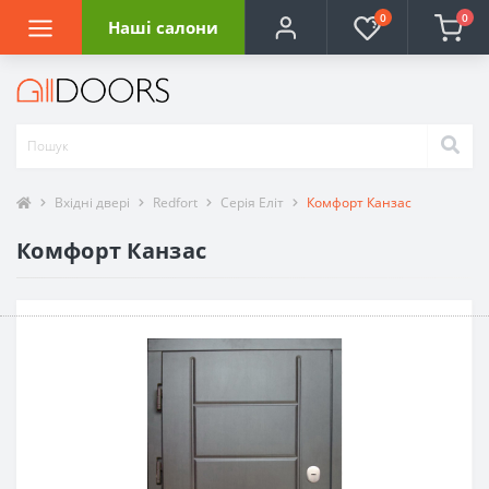
0
0
Наші салони
Вхідні двері
Redfort
Серія Еліт
Комфорт Канзас
Комфорт Канзас