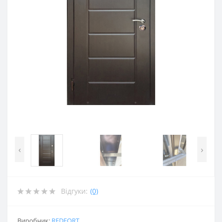
‹
›
Відгуки:
(0)
Виробник:
REDFORT