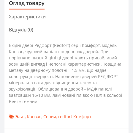
Огляд товару
Характеристики
Відгуків (0)
Вхідні двері Редфорт (Redfort) серії Комфорт, модель
Канзас, чудовий варіант недорогих дверей. При
порівняно низькій ціні ці двері мають привабливий
зовнішній вигляд і непогані характеристики. Товщина
металу на дверному полотні – 1,5 мм. що надає
конструкції твердості. Наповнення дверей РЕД ФОРТ -
мінеральна вата для підвищення тепло та
звукоізоляції. Облицювання дверей - МДФ панелі
завтовшки 16/10 мм. ламіновані плівкою ПВХ в кольорі
Венге темний
Элит
,
Канзас
,
Серия
,
redfort Комфорт