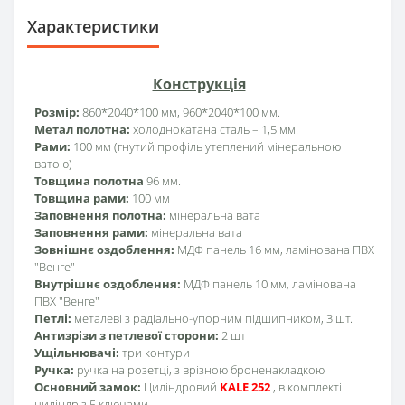
Характеристики
Конструкція
Розмір:
860*2040*100 мм, 960*2040*100 мм.
Метал полотна:
холоднокатана сталь – 1,5 мм.
Рами:
100 мм (гнутий профіль утеплений мінеральною
ватою)
Товщина полотна
96 мм.
Товщина рами:
100 мм
Заповнення полотна:
мінеральна вата
Заповнення рами:
мінеральна вата
Зовнішнє оздоблення:
МДФ панель 16 мм, ламінована ПВХ
"Венге"
Внутрішнє оздоблення:
МДФ панель 10 мм, ламінована
ПВХ "Венге"
Петлі:
металеві з радіально-упорним підшипником, 3 шт.
Антизрізи з петлевої сторони:
2 шт
Ущільнювачі:
три контури
Ручка:
ручка на розетці, з врізною броненакладкою
Основний замок:
Циліндровий
KALE 252
, в комплекті
циліндр з 5 ключами