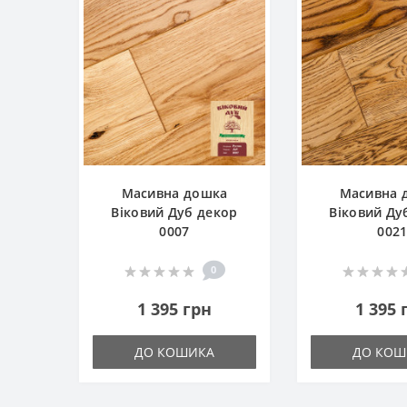
Масивна дошка
Масивна 
Віковий Дуб декор
Віковий Ду
0007
002
0
1 395 грн
1 395 
ДО КОШИКА
ДО КОШ