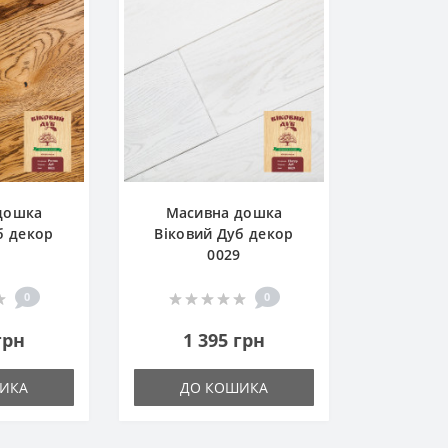
дошка
Масивна дошка
б декор
Віковий Дуб декор
1
0029
0
0
грн
1 395 грн
ИКА
ДО КОШИКА