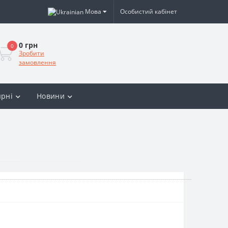
Мова
Особистий кабінет
0 грн
0
Зробити
замовлення
рні
Новини