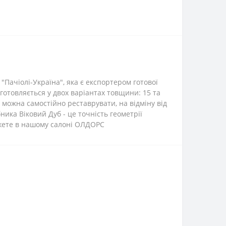
Пачіолі-Україна", яка є експортером готової
готовляється у двох варіантах товщини: 15 та
у можна самостійно реставрувати, на відміну від
ика Віковий Дуб - це точність геометрії
ожете в нашому салоні ОЛДОРС