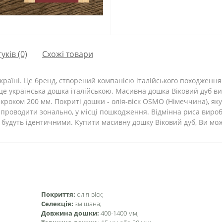
гуків (0)
Схожі товари
раїні. Це бренд, створений компанією італійського походження "
 це українська дошка італійською. Масивна дошка Віковий дуб ви
 кроком 200 мм. Покриті дошки - олія-віск OSMO (Німеччина), як
проводити зонально, у місці пошкодження. Відмінна риса виробн
и будуть ідентичними. Купити масивну дошку Віковий дуб, Ви м
Покриття:
олія-віск;
Селекція:
змішана;
Довжина дошки:
400-1400 мм;