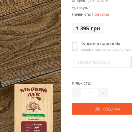
Модель:
декор 0016
Артикул:
1
Наявність:
Под заказ
1 395 грн
Купити в один клік
Введіть номер телефону і м
Кількість:
-
+
ДО КОШИКА