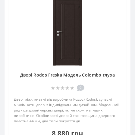
Двері Rodos Freska Модель Colombo глуха
0
Двері міжкімнатні від виробника Родос (Rodos), сучасні
міжкімнатні двері з індивідуальним дизайном. Модельний
ряд - це дизайнерські двері, які не схожі на інших
виробників. Особливості дверей такі: товщина дверного
полотна 44 мм, два типи покриття дв..
8 880 грн