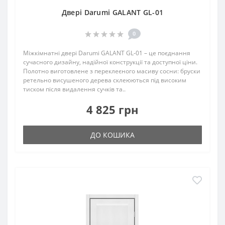
Двері Darumi GALANT GL-01
0
Міжкімнатні двері Darumi GALANT GL‑01 – це поєднання
сучасного дизайну, надійної конструкції та доступної ціни.
Полотно виготовлене з переклеєного масиву сосни: бруски
ретельно висушеного дерева склеюються під високим
тиском після видалення сучків та..
4 825 грн
ДО КОШИКА