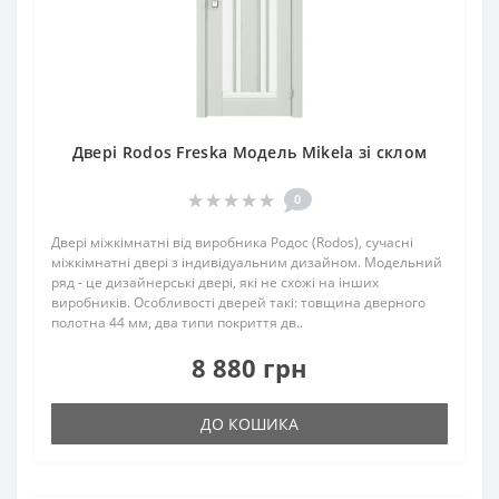
Двері Rodos Freska Модель Mikela зі склом
0
Двері міжкімнатні від виробника Родос (Rodos), сучасні
міжкімнатні двері з індивідуальним дизайном. Модельний
ряд - це дизайнерські двері, які не схожі на інших
виробників. Особливості дверей такі: товщина дверного
полотна 44 мм, два типи покриття дв..
8 880 грн
ДО КОШИКА