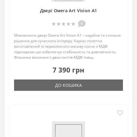
Двері Омега Art Vision А1
0
Міжкімнатні двері Омега Art Vision А1 – надійне та стильне
рішення для сучасного інтерєру. Каркас полотна
виготовлений із переклеєного масиву сосни з МДФ
підкладкою що забезпечує стабільність та довговічність.
Фільонки виконані з двох листів МДФ товщ..
7 390 грн
ДО КОШИКА