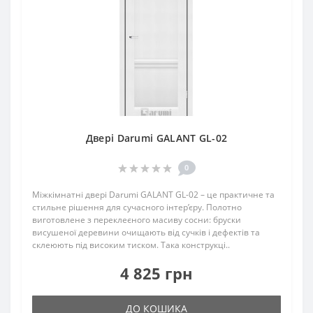
Двері Darumi GALANT GL-02
0
Міжкімнатні двері Darumi GALANT GL-02 – це практичне та
стильне рішення для сучасного інтер’єру. Полотно
виготовлене з переклеєного масиву сосни: бруски
висушеної деревини очищають від сучків і дефектів та
склеюють під високим тиском. Така конструкці..
4 825 грн
ДО КОШИКА