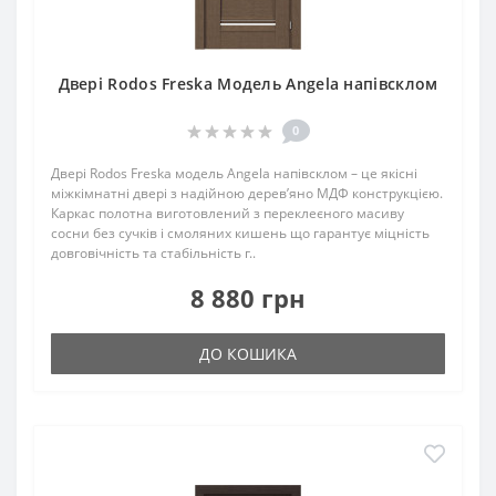
Двері Rodos Freska Модель Angela напівсклом
0
Двері Rodos Freska модель Angela напівсклом – це якісні
міжкімнатні двері з надійною дерев’яно МДФ конструкцією.
Каркас полотна виготовлений з переклеєного масиву
сосни без сучків і смоляних кишень що гарантує міцність
довговічність та стабільність г..
8 880 грн
ДО КОШИКА