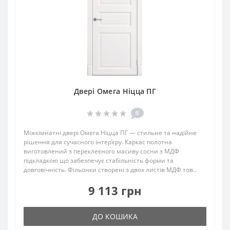
Двері Омега Ніцца ПГ
0
Міжкімнатні двері Омега Ніцца ПГ — стильне та надійне
рішення для сучасного інтер’єру. Каркас полотна
виготовлений з переклеєного масиву сосни з МДФ
підкладкою що забезпечує стабільність форми та
довговічність. Фільонки створені з двох листів МДФ тов..
9 113 грн
ДО КОШИКА