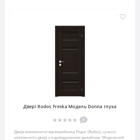
Двері Rodos Freska Модель Donna глуха
0
Двері міжкімнатні від виробника Родос (Rodos), сучасні
міжкімнатні двері з індивідуальним дизайном. Модельний