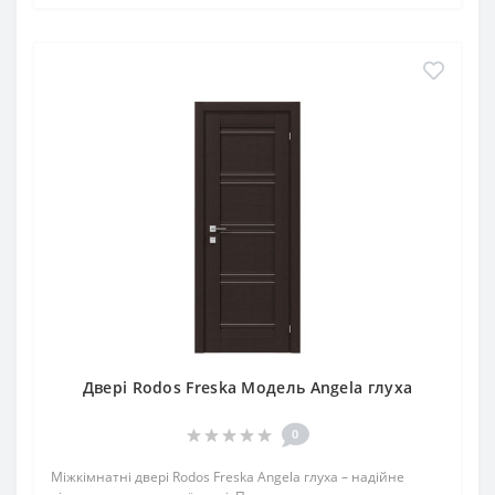
Двері Rodos Freska Модель Angela глуха
0
Міжкімнатні двері Rodos Freska Angela глуха – надійне