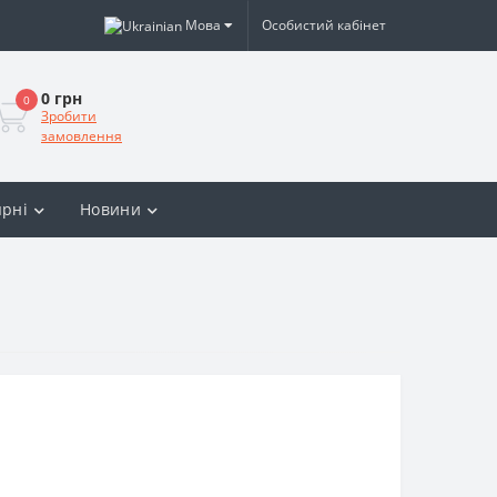
Мова
Особистий кабінет
0 грн
0
Зробити
замовлення
рні
Новини