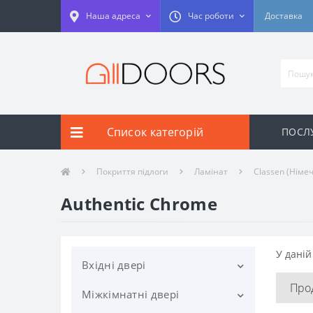
Наша адреса
Час роботи
Доставка
Список категорій
ПОСЛУ
Покриття підлоги
Ламінат
Classen (Німе
Authentic Chrome
У даній
Вхідні двері
Про
Міжкімнатні двері
STRONG