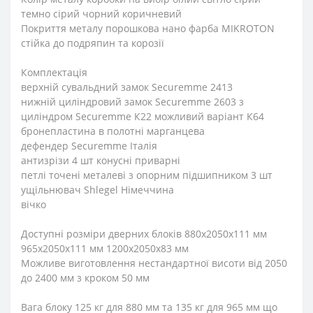
темно сірий чорний коричневий
Покриття металу порошкова нано фарба MIKROTON
стійка до подряпин та корозії
Комплектація
верхній сувальдний замок Securemme 2413
нижній циліндровий замок Securemme 2603 з
циліндром Securemme К22 можливий варіант К64
бронепластина в полотні марганцева
дефендер Securemme Італія
антизрізи 4 шт конусні приварні
петлі точені металеві з опорним підшипником 3 шт
ущільнювач Shlegel Німеччина
вічко
Доступні розміри дверних блоків 880х2050х111 мм
965х2050х111 мм 1200х2050х83 мм
Можливе виготовлення нестандартної висоти від 2050
до 2400 мм з кроком 50 мм
Вага блоку 125 кг для 880 мм та 135 кг для 965 мм що