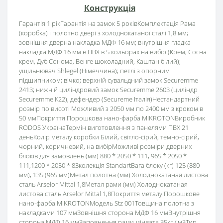
Конструкція
Гарантія 1 рікГарантія на замок 5 роківКомплектація Рама
(коробка) і полотно двері з холоднокатаної сталі 1,8 мм;
зовнішня дверна накладка МДФ 16 мм; внутрішня гладка
накладка МДФ 16 мм в ПВХ в 5 кольорах на вибір (Крем, Сосна
крем, Дуб Сонома, Венге шоколадний, Каштан білий);
ущільнювач Shlegel (Німеччина); петлі з опорним
підшипником; вічко; верхній сувальдний замок Securemme
2413; нижній циліндровий замок Securemme 2603 (циліндр
Securemme К22), дефендер (Secureme Італія)Нестандартний
розмір по висоті Можливий з 2050 мм по 2400 мм з кроком в
50 ммПокриття Порошкова нано-фарба MIKROTONВиробник
RODOS УкраїнаТермін виготовлення з панелями ПВХ 21
деньКолір металу коробки Білий, світло-сірий, темно-сірий,
чорний, коричневий, на вибірМожливі розміри дверних
блоків для замовлень (мм) 880 * 2050 * 111, 965 * 2050 *
111,1200 * 2050 * 83колекція StandartВага блоку (кг) 125 (880
мм), 135 (965 мм)Метал полотна (мм) Холоднокатаная листова
сталь Arselor Mittal 1,8Метал рами (мм) Холоднокатаная
листова сталь Arselor Mittal 1,8Покриття металу Порошкове
нано-фарба MIKROTONМодель Stz 001Товщина полотна з
накладками 107 ммЗовнішня сторона МДФ 16 ммВнутрішня
сторона МДФ 16 ммЗаповнення рами мінвата 35кг / м3Тип