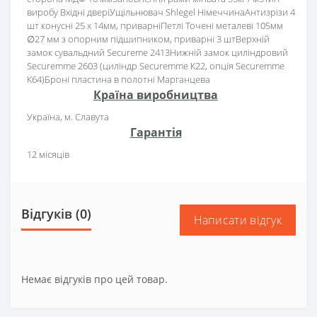
виробу Вхідні дверіУщільнювач Shlegel НімеччинаАнтизрізи 4
шт конусні 25 х 14мм, приварніПетлі Точені металеві 105мм
∅27 мм з опорним підшипником, приварні 3 штВерхній
замок сувальдний Secureme 2413Нижній замок циліндровий
Securemme 2603 (циліндр Securemme К22, опція Securemme
К64)Броні пластина в полотні Марганцева
Країна виробництва
Україна, м. Славута
Гарантія
12 місяців
Відгуків (0)
Написати відгук
Немає відгуків про цей товар.