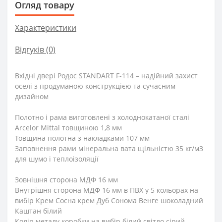
Огляд товару
Характеристики
Відгуків (0)
Вхідні двері Родос STANDART F-114 – надійний захист
оселі з продуманою конструкцією та сучасним
дизайном
Полотно і рама виготовлені з холоднокатаної сталі
Arcelor Mittal товщиною 1,8 мм
Товщина полотна з накладками 107 мм
Заповнення рами мінеральна вата щільністю 35 кг/м3
для шумо і теплоізоляції
Зовнішня сторона МДФ 16 мм
Внутрішня сторона МДФ 16 мм в ПВХ у 5 кольорах на
вибір Крем Сосна крем Дуб Сонома Венге шоколадний
Каштан білий
Колір металу коробки на вибір білий світло сірий