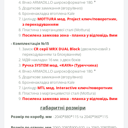
Вічко ARMADILLO широкоформатне 180.
°
Додаткове замикання (вгору/вниз)
Броненакладка втоплена Kale
Циліндр
MOTTURA мод. Project ключ/поворотник,
з перекодуванням
Пластина з марганцевої сталі (Mottura)
Посилена замкова зона - планка у відповідь 8мм
- Комплектація №15
Замок
CR серії MRX DUAL Block
(двохключовий з
перекодуванням та блокуванням)
МДФ накладки 16 мм. з двох боків
Ручка SYSTEM мод. «KAYA» (Туреччина)
Вічко ARMADILLO широкоформатне 180.
°
Додаткове замикання (вгору/вниз)
Броненакладка втоплена Kale
Циліндр
MTL мод. Interactive ключ/поворотник
Пластина з марганцевистої сталі (Mottura)
Посилена замкова зона - планка у відповідь 8мм
габаритні розміри
Розмір по коробу, мм
- 2040*880*115 та 2040*960*115
Розмір по отвору, мм
2060-2080*900-920, та 2060-2080*980-