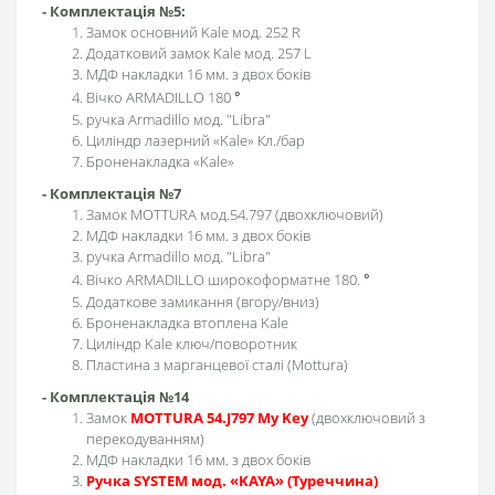
- Комплектація №5:
Замок основний Kale мод. 252 R
Додатковий замок Kale мод. 257 L
МДФ накладки 16 мм. з двох боків
Вічко ARMADILLO 180
°
ручка Armadillo мод. "Libra"
Циліндр лазерний «Kale» Кл./бар
Броненакладка «Kale»
- Комплектація №7
Замок MOTTURA мод.54.797 (двохключовий)
МДФ накладки 16 мм. з двох боків
ручка Armadillo мод. "Libra"
Вічко ARMADILLO широкоформатне 180.
°
Додаткове замикання (вгору/вниз)
Броненакладка втоплена Kale
Циліндр Kale ключ/поворотник
Пластина з марганцевої сталі (Mottura)
- Комплектація №14
Замок
MOTTURA 54.J797 My Key
(двохключовий з
перекодуванням)
МДФ накладки 16 мм. з двох боків
Ручка SYSTEM мод. «KAYA» (Туреччина)