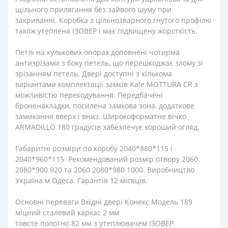
щільного прилягання без зайвого шуму при
закриванні. Коробка з цільнозварного гнутого профілю
також утеплена ІЗОВЕР і має підвищену жорсткість.
Петлі на кулькових опорах доповнені чотирма
антизрізами з боку петель, що перешкоджає злому зі
зрізанням петель. Двері доступні з кількома
варіантами комплектації замків Kale MOTTURA CR з
можливістю перекодування. Передбачені
броненакладки, посилена замкова зона, додаткове
замикання вверх і вниз. Широкоформатне вічко
ARMADILLO 180 градусів забезпечує хороший огляд.
Габаритні розміри по коробу 2040*880*115 і
2040*960*115. Рекомендований розмір отвору 2060
2080*900 920 та 2060 2080*980 1000. Виробництво
Україна м Одеса. Гарантія 12 місяців.
Основні переваги Вхідні двері Конекс Модель 189
міцний сталевий каркас 2 мм
товсте полотно 82 мм з утеплювачем ІЗОВЕР