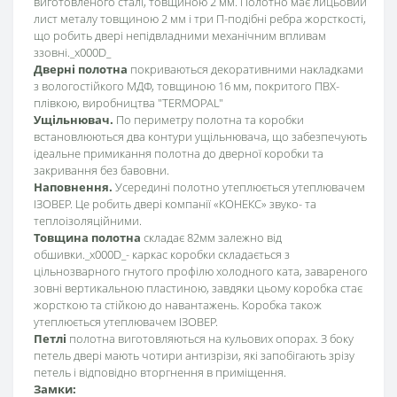
виготовленого сталі, товщиною 2 мм. Полотно має лицьовий
лист металу товщиною 2 мм і три П-подібні ребра жорсткості,
що робить двері непідвладними механічним впливам
ззовні._x000D_
Дверні полотна
покриваються декоративними накладками
з вологостійкого МДФ, товщиною 16 мм, покритого ПВХ-
плівкою, виробництва "TERMOPAL"
Ущільнювач.
По периметру полотна та коробки
встановлюються два контури ущільнювача, що забезпечують
ідеальне примикання полотна до дверної коробки та
закривання без бавовни.
Наповнення.
Усередині полотно утеплюється утеплювачем
ІЗОВЕР. Це робить двері компанії «КОНЕКС» звуко- та
теплоізоляційними.
Товщина полотна
складає 82мм залежно від
обшивки._x000D_- каркас коробки складається з
цільнозварного гнутого профілю холодного ката, завареного
зовні вертикальною пластиною, завдяки цьому коробка стає
жорсткою та стійкою до навантажень. Коробка також
утеплюється утеплювачем ІЗОВЕР.
Петлі
полотна виготовляються на кульових опорах. З боку
петель двері мають чотири антизрізи, які запобігають зрізу
петель і відповідно вторгнення в приміщення.
Замки: