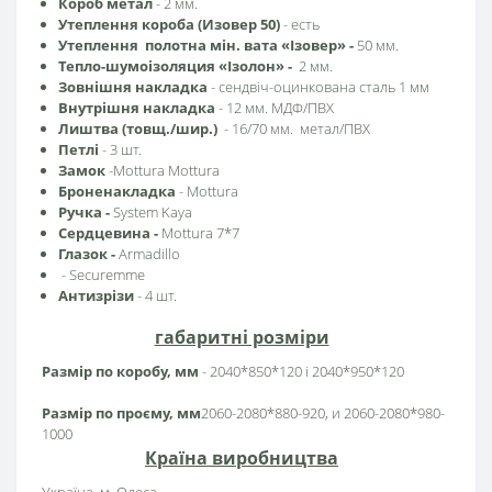
Короб метал
- 2 мм.
Утеплення короба (Изовер 50)
- есть
Утеплення полотна мін. вата «Ізовер»
-
50 мм.
Тепло-шумоізоляция «Ізолон» -
2 мм.
Зовнішня накладка
- сендвіч-оцинкована сталь 1 мм
Внутрішня накладка
- 12 мм. МДФ/ПВХ
Лиштва (товщ./шир.)
- 16/70 мм. метал/ПВХ
Петлі
- 3 шт.
Замок
-
Mottura
Mottura
Броненакладка
-
Mottura
Ручка -
System Kaya
Сердцевина
-
Mottura 7*7
Глазок
-
Armadillo
-
Securemme
Антизрізи
- 4 шт.
габаритні розміри
Размір по коробу, мм
- 2040*850*120 і 2040*950*120
Размір по проєму, мм
2060-2080*880-920, и 2060-2080*980-
1000
Країна виробництва
Україна, м. Одеса