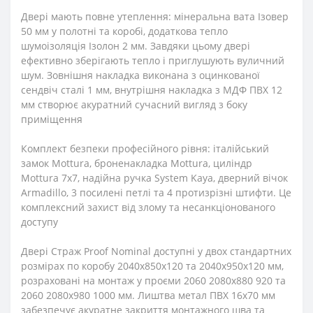
Двері мають повне утеплення: мінеральна вата Ізовер
50 мм у полотні та коробі, додаткова тепло
шумоізоляція Ізолон 2 мм. Завдяки цьому двері
ефективно зберігають тепло і приглушують вуличний
шум. Зовнішня накладка виконана з оцинкованої
сендвіч сталі 1 мм, внутрішня накладка з МДФ ПВХ 12
мм створює акуратний сучасний вигляд з боку
приміщення
Комплект безпеки професійного рівня: італійський
замок Mottura, броненакладка Mottura, циліндр
Mottura 7x7, надійна ручка System Kaya, дверний вічок
Armadillo, 3 посилені петлі та 4 протизрізні штифти. Це
комплексний захист від злому та несанкціонованого
доступу
Двері Страж Proof Nominal доступні у двох стандартних
розмірах по коробу 2040x850x120 та 2040x950x120 мм,
розраховані на монтаж у проєми 2060 2080x880 920 та
2060 2080x980 1000 мм. Лиштва метал ПВХ 16x70 мм
забезпечує акуратне закриття монтажного шва та