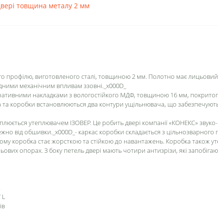
двері товщина металу 2 мм
ого профілю, виготовленого сталі, товщиною 2 мм. Полотно має лицьовий
адними механічним впливам ззовні._x000D_
ативними накладками з вологостійкого МДФ, товщиною 16 мм, покритог
та коробки встановлюються два контури ущільнювача, що забезпечують
люється утеплювачем ІЗОВЕР. Це робить двері компанії «КОНЕКС» звуко-
жно від обшивки._x000D_- каркас коробки складається з цільнозварного 
му коробка стає жорсткою та стійкою до навантажень. Коробка також у
ових опорах. З боку петель двері мають чотири антизрізи, які запобігают
R
 L
ів