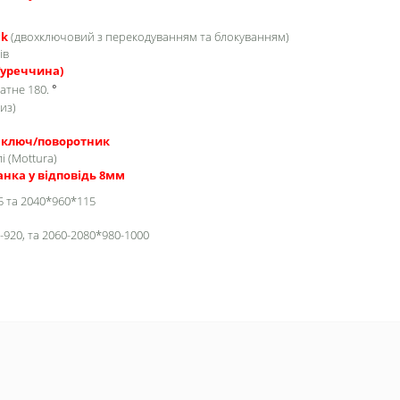
ck
(двохключовий з перекодуванням та блокуванням)
ів
Туреччина)
атне 180.
°
из)
e ключ/поворотник
і (Mottura)
анка у відповідь 8мм
5 та 2040*960*115
920, та 2060-2080*980-1000