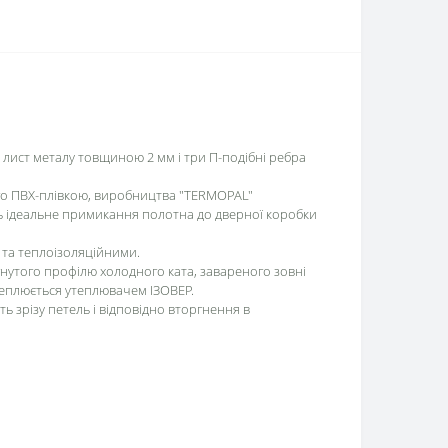
 лист металу товщиною 2 мм і три П-подібні ребра
о ПВХ-плівкою, виробництва "TERMOPAL"
 ідеальне примикання полотна до дверної коробки
 та теплоізоляційними.
гнутого профілю холодного ката, завареного зовні
теплюється утеплювачем ІЗОВЕР.
ь зрізу петель і відповідно вторгнення в