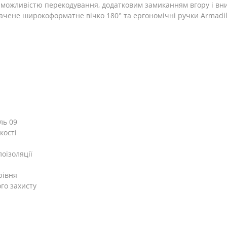
 можливістю перекодування, додатковим замиканням вгору і вн
ачене широкоформатне вічко 180° та ергономічні ручки Armadil
ль 09
кості
оізоляції
рівня
го захисту