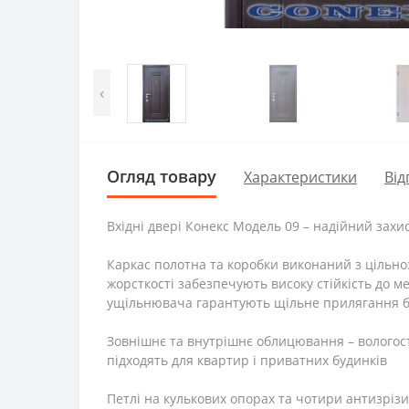
‹
Огляд товару
Характеристики
Від
Вхідні двері Конекс Модель 09 – надійний захис
Каркас полотна та коробки виконаний з цільно
жорсткості забезпечують високу стійкість до м
ущільнювача гарантують щільне прилягання б
Зовнішнє та внутрішнє облицювання – вологост
підходять для квартир і приватних будинків
Петлі на кулькових опорах та чотири антизріз