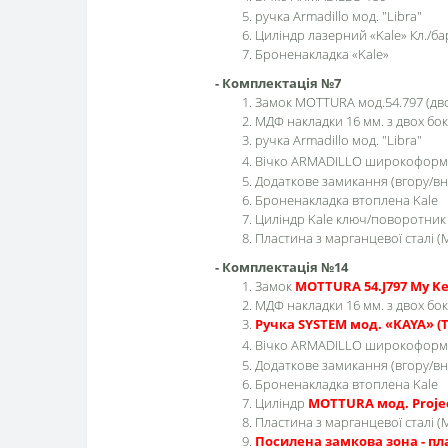
ручка Armadillo мод. "Libra"
Циліндр лазерний «Kale» Кл./ба
Броненакладка «Kale»
- Комплектація №7
Замок MOTTURA мод.54.797 (д
МДФ накладки 16 мм. з двох бок
ручка Armadillo мод. "Libra"
Вічко ARMADILLO широкоформ
Додаткове замикання (вгору/вн
Броненакладка втоплена Kale
Циліндр Kale ключ/поворотник
Пластина з марганцевої сталі (
- Комплектація №14
Замок
MOTTURA 54.J797 My K
МДФ накладки 16 мм. з двох бок
Ручка SYSTEM мод. «KAYA» (
Вічко ARMADILLO широкоформ
Додаткове замикання (вгору/вн
Броненакладка втоплена Kale
Циліндр
MOTTURA мод. Proje
Пластина з марганцевої сталі (
Посилена замкова зона - пл