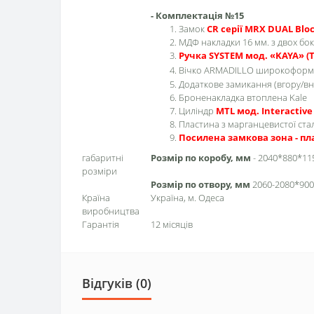
- Комплектація №15
Замок
CR серії MRX DUAL Blo
МДФ накладки 16 мм. з двох бок
Ручка SYSTEM мод. «KAYA» (
Вічко ARMADILLO широкоформ
Додаткове замикання (вгору/вн
Броненакладка втоплена Kale
Циліндр
MTL мод. Interactiv
Пластина з марганцевистої стал
Посилена замкова зона - пл
габаритні
Розмір по коробу, мм
- 2040*880*11
розміри
Розмір по отвору, мм
2060-2080*900-
Країна
Україна, м. Одеса
виробництва
Гарантія
12 місяців
Відгуків (0)