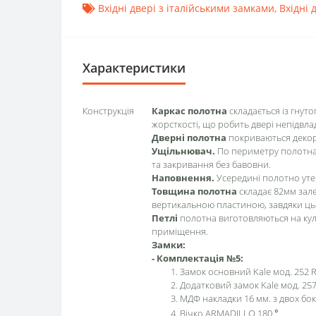
Вхідні двері з італійськими замками
,
Вхідні 
Характеристики
Конструкція
Каркас полотна
складається із гнут
жорсткості, що робить двері непідвл
Дверні полотна
покриваються декор
Ущільнювач.
По периметру полотна 
та закривання без бавовни.
Наповнення.
Усередині полотно утеп
Товщина полотна
складає 82мм зале
вертикальною пластиною, завдяки цьо
Петлі
полотна виготовляються на куль
приміщення.
Замки:
- Комплектація №5:
Замок основний Kale мод. 252 
Додатковий замок Kale мод. 257
МДФ накладки 16 мм. з двох бок
Вічко ARMADILLO 180
°