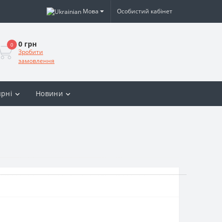
Мова
Особистий кабінет
0 грн
0
Зробити
замовлення
рні
Новини