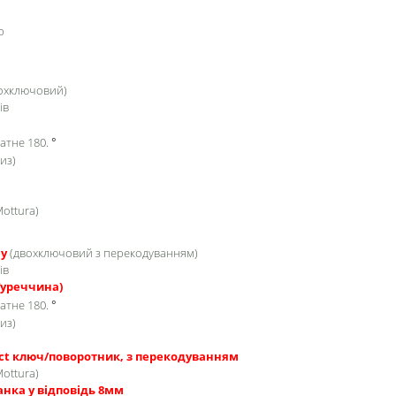
р
вохключовий)
ів
атне 180.
°
из)
Mottura)
ey
(двохключовий з перекодуванням)
ів
Туреччина)
атне 180.
°
из)
ct ключ/поворотник, з перекодуванням
Mottura)
анка у відповідь 8мм