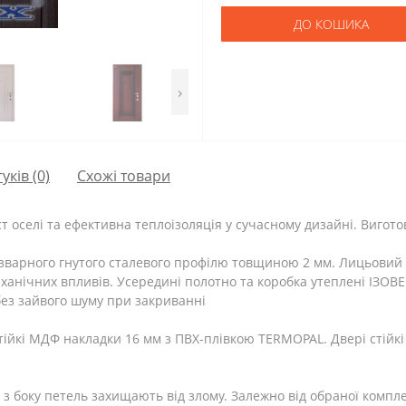
ДО КОШИКА
›
гуків (0)
Схожі товари
т оселі та ефективна теплоізоляція у сучасному дизайні. Виготов
зварного гнутого сталевого профілю товщиною 2 мм. Лицьовий л
еханічних впливів. Усередині полотно та коробка утеплені ІЗОВ
ез зайвого шуму при закриванні
ійкі МДФ накладки 16 мм з ПВХ-плівкою TERMOPAL. Двері стійкі 
и з боку петель захищають від злому. Залежно від обраної комп