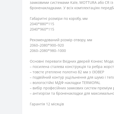
замковими системами Kale, MOTTURA або CR із
броненакладками. У всіх комплектаціях передб
Габаритні розміри по коробу, мм
2040*880*115
2040*960*115
Рекомендований розмір отвору, мм
2060–2080*900–920
2060–2080*980–1000
Основні переваги Вхідних дверей Конекс Моде
– посилена сталева конструкція та ребра жорст
– товсте утеплене полотно 82 мм з ІЗОВЕР
– подвійний контур ущільнення для шумо і тепл
– вологостійкі МДФ накладки TERMOPAL
– вибір професійних замкових систем преміум 
– антизрізи та броненакладки для максимально
Гарантія 12 місяців