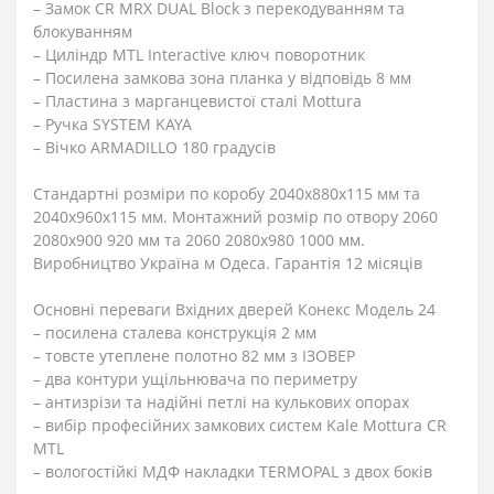
– Замок CR MRX DUAL Block з перекодуванням та
блокуванням
– Циліндр MTL Interactive ключ поворотник
– Посилена замкова зона планка у відповідь 8 мм
– Пластина з марганцевистої сталі Mottura
– Ручка SYSTEM KAYA
– Вічко ARMADILLO 180 градусів
Стандартні розміри по коробу 2040х880х115 мм та
2040х960х115 мм. Монтажний розмір по отвору 2060
2080х900 920 мм та 2060 2080х980 1000 мм.
Виробництво Україна м Одеса. Гарантія 12 місяців
Основні переваги Вхідних дверей Конекс Модель 24
– посилена сталева конструкція 2 мм
– товсте утеплене полотно 82 мм з ІЗОВЕР
– два контури ущільнювача по периметру
– антизрізи та надійні петлі на кулькових опорах
– вибір професійних замкових систем Kale Mottura CR
MTL
– вологостійкі МДФ накладки TERMOPAL з двох боків