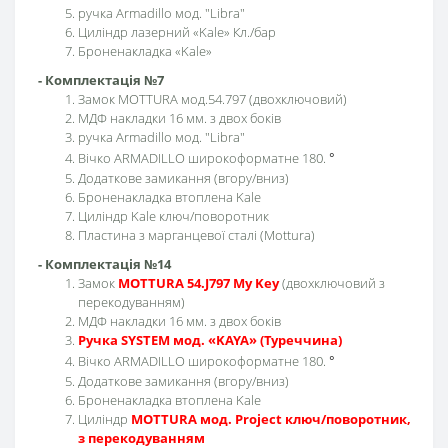
ручка Armadillo мод. "Libra"
Циліндр лазерний «Kale» Кл./бар
Броненакладка «Kale»
- Комплектація №7
Замок MOTTURA мод.54.797 (двохключовий)
МДФ накладки 16 мм. з двох боків
ручка Armadillo мод. "Libra"
Вічко ARMADILLO широкоформатне 180.
°
Додаткове замикання (вгору/вниз)
Броненакладка втоплена Kale
Циліндр Kale ключ/поворотник
Пластина з марганцевої сталі (Mottura)
- Комплектація №14
Замок
MOTTURA 54.J797 My Key
(двохключовий з
перекодуванням)
МДФ накладки 16 мм. з двох боків
Ручка SYSTEM мод. «KAYA» (Туреччина)
Вічко ARMADILLO широкоформатне 180.
°
Додаткове замикання (вгору/вниз)
Броненакладка втоплена Kale
Циліндр
MOTTURA мод. Project ключ/поворотник,
з перекодуванням