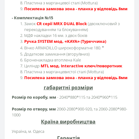
Пластина з марганцевої сталі (Mottura)
Посилена замкова зона - планка у відповідь 8мм
- Комплектація №15
Замок
CR серії MRX DUAL Block
(двохключовий з
перекодуванням та блокуванням)
МДФ накладки 16 мм. з двох боків
Ручка SYSTEM мод. «KAYA» (Туреччина)
Вічко ARMADILLO широкоформатне 180.
°
Додаткове замикання (вгору/вниз)
Броненакладка втоплена Kale
Циліндр
MTL мод. Interactive ключ/поворотник
Пластина з марганцевистої сталі (Mottura)
Посилена замкова зона - планка у відповідь 8мм
габаритні розміри
Розмір по коробу, мм
- 2040*880*115 та 2040*960*115
Розмір по отвору, мм
2060-2080*900-920, та 2060-2080*980-
1000
Країна виробництва
Україна, м. Одеса
Гарантія