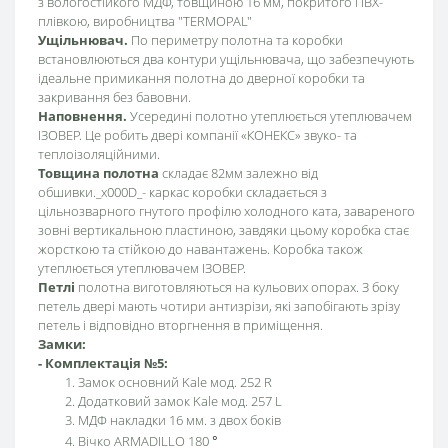
з вологостійкого МДФ, товщиною 16 мм, покритого ПВХ-
плівкою, виробництва "TERMOPAL"
Ущільнювач.
По периметру полотна та коробки
встановлюються два контури ущільнювача, що забезпечують
ідеальне примикання полотна до дверної коробки та
закривання без бавовни.
Наповнення.
Усередині полотно утеплюється утеплювачем
ІЗОВЕР. Це робить двері компанії «КОНЕКС» звуко- та
теплоізоляційними.
Товщина полотна
складає 82мм залежно від
обшивки._x000D_- каркас коробки складається з
цільнозварного гнутого профілю холодного ката, завареного
зовні вертикальною пластиною, завдяки цьому коробка стає
жорсткою та стійкою до навантажень. Коробка також
утеплюється утеплювачем ІЗОВЕР.
Петлі
полотна виготовляються на кульових опорах. З боку
петель двері мають чотири антизрізи, які запобігають зрізу
петель і відповідно вторгнення в приміщення.
Замки:
- Комплектація №5:
Замок основний Kale мод. 252 R
Додатковий замок Kale мод. 257 L
МДФ накладки 16 мм. з двох боків
Вічко ARMADILLO 180
°