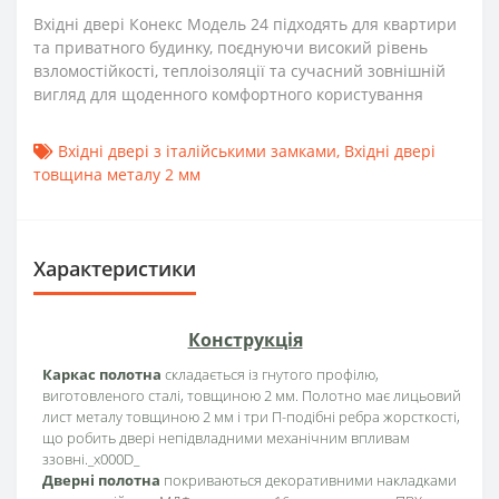
Вхідні двері Конекс Модель 24 підходять для квартири
та приватного будинку, поєднуючи високий рівень
взломостійкості, теплоізоляції та сучасний зовнішній
вигляд для щоденного комфортного користування
Вхідні двері з італійськими замками
,
Вхідні двері
товщина металу 2 мм
Характеристики
Конструкція
Каркас полотна
складається із гнутого профілю,
виготовленого сталі, товщиною 2 мм. Полотно має лицьовий
лист металу товщиною 2 мм і три П-подібні ребра жорсткості,
що робить двері непідвладними механічним впливам
ззовні._x000D_
Дверні полотна
покриваються декоративними накладками