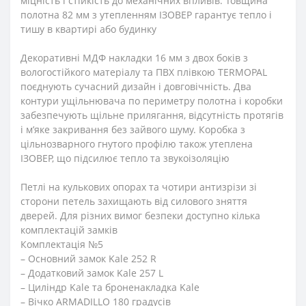
міцність і стійкість до механічних впливів. Товщина
полотна 82 мм з утепленням ІЗОВЕР гарантує тепло і
тишу в квартирі або будинку
Декоративні МДФ накладки 16 мм з двох боків з
вологостійкого матеріалу та ПВХ плівкою TERMOPAL
поєднують сучасний дизайн і довговічність. Два
контури ущільнювача по периметру полотна і коробки
забезпечують щільне прилягання, відсутність протягів
і м’яке закривання без зайвого шуму. Коробка з
цільнозварного гнутого профілю також утеплена
ІЗОВЕР, що підсилює тепло та звукоізоляцію
Петлі на кулькових опорах та чотири антизрізи зі
сторони петель захищають від силового зняття
дверей. Для різних вимог безпеки доступно кілька
комплектацій замків
Комплектація №5
– Основний замок Kale 252 R
– Додатковий замок Kale 257 L
– Циліндр Kale та броненакладка Kale
– Вічко ARMADILLO 180 градусів