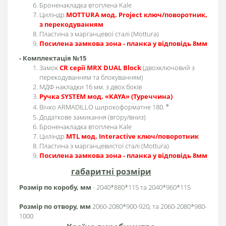
Броненакладка втоплена Kale
Циліндр
MOTTURA мод. Project ключ/поворотник,
з перекодуванням
Пластина з марганцевої сталі (Mottura)
Посилена замкова зона - планка у відповідь 8мм
- Комплектація №15
Замок
CR серії MRX DUAL Block
(двохключовий з
перекодуванням та блокуванням)
МДФ накладки 16 мм. з двох боків
Ручка SYSTEM мод. «KAYA» (Туреччина)
Вічко ARMADILLO широкоформатне 180.
°
Додаткове замикання (вгору/вниз)
Броненакладка втоплена Kale
Циліндр
MTL мод. Interactive ключ/поворотник
Пластина з марганцевистої сталі (Mottura)
Посилена замкова зона - планка у відповідь 8мм
габаритні розміри
Розмір по коробу, мм
- 2040*880*115 та 2040*960*115
Розмір по отвору, мм
2060-2080*900-920, та 2060-2080*980-
1000