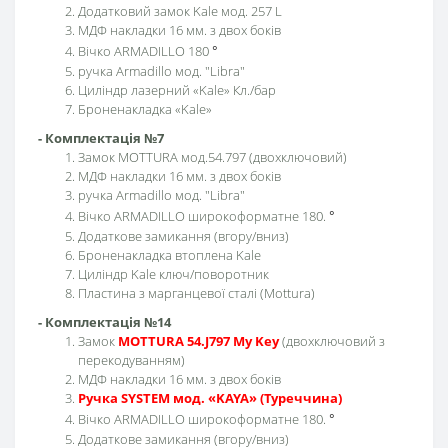
Додатковий замок Kale мод. 257 L
МДФ накладки 16 мм. з двох боків
Вічко ARMADILLO 180
°
ручка Armadillo мод. "Libra"
Циліндр лазерний «Kale» Кл./бар
Броненакладка «Kale»
- Комплектація №7
Замок MOTTURA мод.54.797 (двохключовий)
МДФ накладки 16 мм. з двох боків
ручка Armadillo мод. "Libra"
Вічко ARMADILLO широкоформатне 180.
°
Додаткове замикання (вгору/вниз)
Броненакладка втоплена Kale
Циліндр Kale ключ/поворотник
Пластина з марганцевої сталі (Mottura)
- Комплектація №14
Замок
MOTTURA 54.J797 My Key
(двохключовий з
перекодуванням)
МДФ накладки 16 мм. з двох боків
Ручка SYSTEM мод. «KAYA» (Туреччина)
Вічко ARMADILLO широкоформатне 180.
°
Додаткове замикання (вгору/вниз)