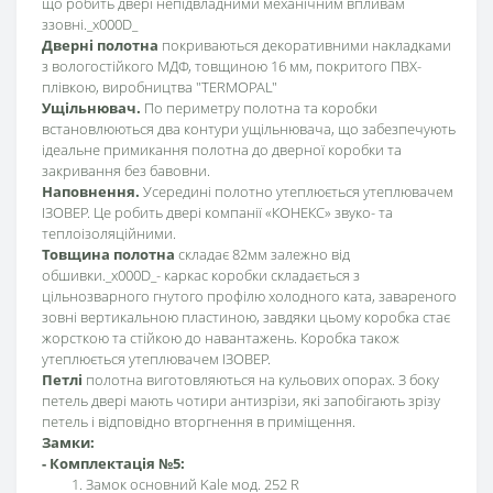
що робить двері непідвладними механічним впливам
ззовні._x000D_
Дверні полотна
покриваються декоративними накладками
з вологостійкого МДФ, товщиною 16 мм, покритого ПВХ-
плівкою, виробництва "TERMOPAL"
Ущільнювач.
По периметру полотна та коробки
встановлюються два контури ущільнювача, що забезпечують
ідеальне примикання полотна до дверної коробки та
закривання без бавовни.
Наповнення.
Усередині полотно утеплюється утеплювачем
ІЗОВЕР. Це робить двері компанії «КОНЕКС» звуко- та
теплоізоляційними.
Товщина полотна
складає 82мм залежно від
обшивки._x000D_- каркас коробки складається з
цільнозварного гнутого профілю холодного ката, завареного
зовні вертикальною пластиною, завдяки цьому коробка стає
жорсткою та стійкою до навантажень. Коробка також
утеплюється утеплювачем ІЗОВЕР.
Петлі
полотна виготовляються на кульових опорах. З боку
петель двері мають чотири антизрізи, які запобігають зрізу
петель і відповідно вторгнення в приміщення.
Замки:
- Комплектація №5:
Замок основний Kale мод. 252 R