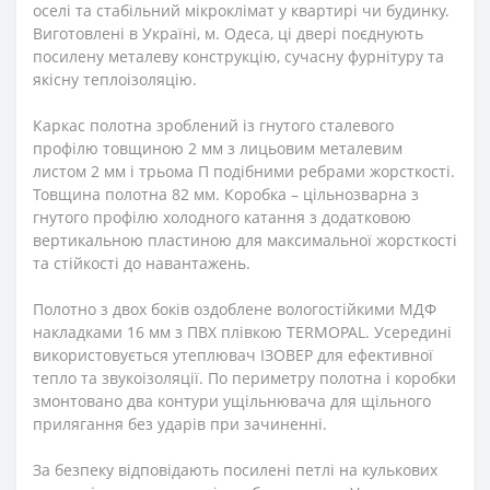
оселі та стабільний мікроклімат у квартирі чи будинку.
Виготовлені в Україні, м. Одеса, ці двері поєднують
посилену металеву конструкцію, сучасну фурнітуру та
якісну теплоізоляцію.
Каркас полотна зроблений із гнутого сталевого
профілю товщиною 2 мм з лицьовим металевим
листом 2 мм і трьома П подібними ребрами жорсткості.
Товщина полотна 82 мм. Коробка – цільнозварна з
гнутого профілю холодного катання з додатковою
вертикальною пластиною для максимальної жорсткості
та стійкості до навантажень.
Полотно з двох боків оздоблене вологостійкими МДФ
накладками 16 мм з ПВХ плівкою TERMOPAL. Усередині
використовується утеплювач ІЗОВЕР для ефективної
тепло та звукоізоляції. По периметру полотна і коробки
змонтовано два контури ущільнювача для щільного
прилягання без ударів при зачиненні.
За безпеку відповідають посилені петлі на кулькових