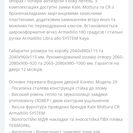
опорах і чотири антизрізи з боку петель. У
комплектаціях доступні замки Kale, Mottura та CR з
броненакладками, марганцевими захисними
пластинами, додатковим замиканням вгору вниз та
можливістю перекодування ключів. Встановлюється
широкоформатне вічко Armadillo 180 градусів і стильні
ручки Armadillo Libra або SYSTEM Kaya.
Габаритні розміри по коробу 2040х880х115 та
2040х960х115 мм. Рекомендований розмір отвору 2060–
2080х900–920 та 2060–2080х980–1000 мм. Гарантія на
двері 12 місяців.
Основні переваги Вхідних дверей Конекс Модель 29
- Посилена сталева конструкція стійка до злому
- Високий рівень тепло та звукоізоляції завдяки
утеплювачу ІЗОВЕР і двом контурам ущільнення
- Якісна фурнітура провідних брендів Kale Mottura CR
Armadillo SYSTEM
- Вологостійкі МДФ накладки та зносостійка ПВХ плівка
TERMOPAL
- Антизрізи і бронезахист замкової зони для