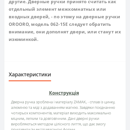
другие. Дверные ручки принято считать как
отдельный элемент межкомнатных или
входных дверей, - по этому на дверные ручки
OROORO, модель 062-15E следует обратить
внимание, они дополнят двери, или станут их
изюминкой.
Характеристики
Конструкція
Дверна ручка зроблена і матеріалу ZAMAK, - сплав із цинку,
алюмінію та міді з додаванням магнію. Завдяки поєднанню
чотирьох компонентів, матеріал виходить максимально
міцним, легким та довговічним. Дані дверні ручки
виробляються методом цілісного лиття, що дає змогу
придавити їм екстравагантні форми.