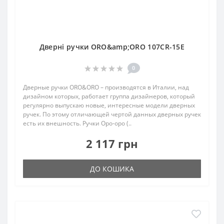
Дверні ручки ORO&amp;ORO 107CR-15E
0
Дверные ручки ORO&ORO – производятся в Италии, над
дизайном которых, работает группа дизайнеров, который
регулярно выпускаю новые, интересные модели дверных
ручек. По этому отличающей чертой данных дверных ручек
есть их внешность. Ручки Оро-оро (..
2 117 грн
ДО КОШИКА