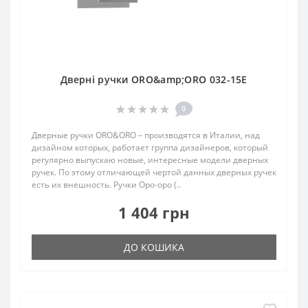
Дверні ручки ORO&amp;ORO 032-15E
0
Дверные ручки ORO&ORO – производятся в Италии, над
дизайном которых, работает группа дизайнеров, который
регулярно выпускаю новые, интересные модели дверных
ручек. По этому отличающей чертой данных дверных ручек
есть их внешность. Ручки Оро-оро (..
1 404 грн
ДО КОШИКА