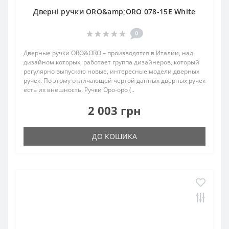
Дверні ручки ORO&amp;ORO 078-15E White
0
Дверные ручки ORO&ORO – производятся в Италии, над
дизайном которых, работает группа дизайнеров, который
регулярно выпускаю новые, интересные модели дверных
ручек. По этому отличающей чертой данных дверных ручек
есть их внешность. Ручки Оро-оро (..
2 003 грн
ДО КОШИКА