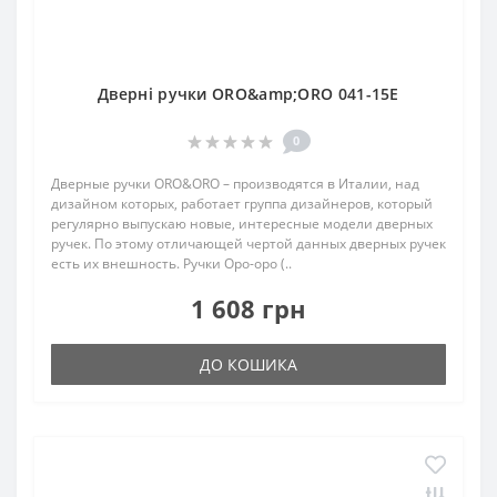
Дверні ручки ORO&amp;ORO 041-15E
0
Дверные ручки ORO&ORO – производятся в Италии, над
дизайном которых, работает группа дизайнеров, который
регулярно выпускаю новые, интересные модели дверных
ручек. По этому отличающей чертой данных дверных ручек
есть их внешность. Ручки Оро-оро (..
1 608 грн
ДО КОШИКА