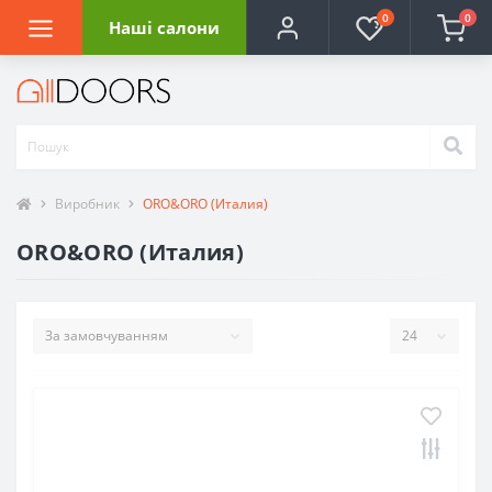
0
0
Наші салони
Виробник
ORO&ORO (Италия)
ORO&ORO (Италия)