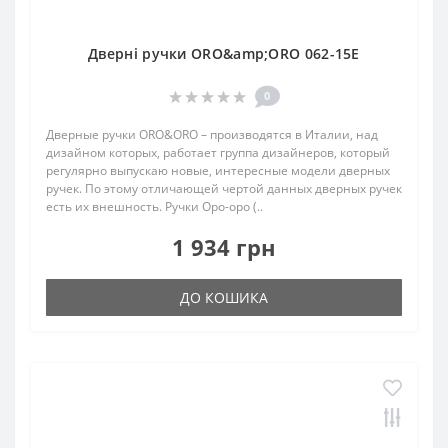
Дверні ручки ORO&amp;ORO 062-15E
0
Дверные ручки ORO&ORO – производятся в Италии, над
дизайном которых, работает группа дизайнеров, который
регулярно выпускаю новые, интересные модели дверных
ручек. По этому отличающей чертой данных дверных ручек
есть их внешность. Ручки Оро-оро (..
1 934 грн
ДО КОШИКА