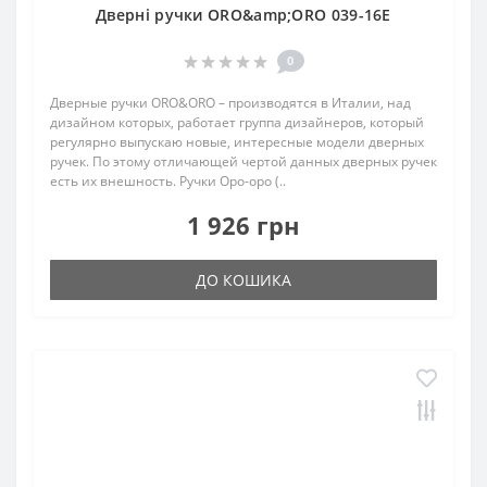
Дверні ручки ORO&amp;ORO 039-16E
0
Дверные ручки ORO&ORO – производятся в Италии, над
дизайном которых, работает группа дизайнеров, который
регулярно выпускаю новые, интересные модели дверных
ручек. По этому отличающей чертой данных дверных ручек
есть их внешность. Ручки Оро-оро (..
1 926 грн
ДО КОШИКА