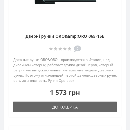
Дверні ручки ORO&amp;ORO 065-15E
0
Дверные ручки ORO&ORO – производятся в Италии, над
дизайном которых, работает группа дизайнеров, который
регулярно выпускаю новые, интересные модели дверных
ручек. По этому отличающей чертой данных дверных ручек
есть их внешность. Ручки Оро-оро (..
1 573 грн
ДО КОШИКА