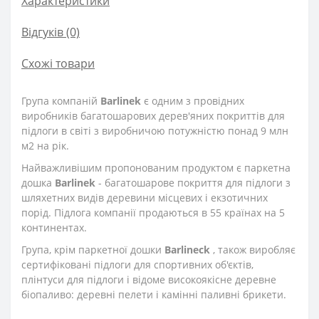
Характеристики
Відгуків (0)
Схожі товари
Група компаній
Barlinek
є одним з провідних
виробників багатошарових дерев'яних покриттів для
підлоги в світі з виробничою потужністю понад 9 млн
м2 на рік.
Найважливішим пропонованим продуктом є паркетна
дошка
Barlinek
- багатошарове покриття для підлоги з
шляхетних видів деревини місцевих і екзотичних
порід. Підлога компанії продаються в 55 країнах на 5
континентах.
Група, крім паркетної дошки
Barlineck
, також виробляє
сертифіковані підлоги для спортивних об'єктів,
плінтуси для підлоги і відоме високоякісне деревне
біопаливо: деревні пелети і камінні паливні брикети.