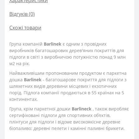
Характеристики
Відгуків (0)
Схожі товари
Група компаній
Barlinek
є одним з провідних
виробників багатошарових дерев'яних покриттів для
підлоги в світі з виробничою потужністю понад 9 млн
м2 на рік.
Найважливішим пропонованим продуктом є паркетна
дошка
Barlinek
- багатошарове покриття для підлоги з
шляхетних видів деревини місцевих і екзотичних
порід. Підлога компанії продаються в 55 країнах на 5
континентах.
Група, крім паркетної дошки
Barlineck
, також виробляє
сертифіковані підлоги для спортивних об'єктів,
плінтуси для підлоги і відоме високоякісне деревне
біопаливо: деревні пелети і камінні паливні брикети.