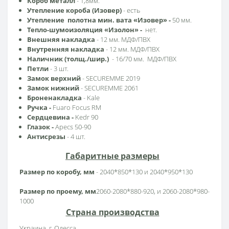
Короб металл
- 1,8мм.
Утепление короба (Изовер)
- есть
Утепление полотна мин. вата «Изовер»
-
50 мм.
Тепло-шумоизоляция «Изолон» -
нет.
Внешняя накладка
- 12 мм. МДФ/ПВХ
Внутренняя накладка
- 12 мм. МДФ/ПВХ
Наличник (толщ./шир.)
- 16/70 мм. МДФ/ПВХ
Петли
- 3 шт.
Замок верхний
-
SECUREMME 2019
Замок нижний
-
SECUREMME 2061
Броненакладка
- Kale
Ручка -
Fuaro Focus RM
Сердцевина
-
Kedr 90
Глазок
-
Apecs 50-90
Антисрезы
- 4 шт.
Габаритные размеры
Размер по коробу, мм
- 2040*850*130 и 2040*950*130
Размер по проему, мм
2060-2080*880-920, и 2060-2080*980-
1000
Страна производства
Украина, г. Одесса