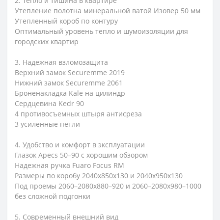
2. Тепло и тишина в квартире
Утепление полотна минеральной ватой Изовер 50 мм
Утепленный короб по контуру
Оптимальный уровень тепло и шумоизоляции для
городских квартир
3. Надежная взломозащита
Верхний замок Securemme 2019
Нижний замок Securemme 2061
Броненакладка Kale на цилиндр
Сердцевина Kedr 90
4 противосъемных штыря антисреза
3 усиленные петли
4. Удобство и комфорт в эксплуатации
Глазок Apecs 50–90 с хорошим обзором
Надежная ручка Fuaro Focus RM
Размеры по коробу 2040х850х130 и 2040х950х130
Под проемы 2060–2080х880–920 и 2060–2080х980–1000
без сложной подгонки
5. Современный внешний вид