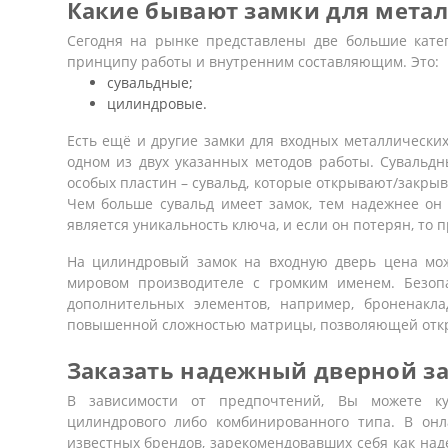
Какие бывают замки для мета
Сегодня на рынке представлены две большие кате
принципу работы и внутренним составляющим. Это:
сувальдные;
цилиндровые.
Есть ещё и другие
замки для входных металлически
одном из двух указанных методов работы. Сувальд
особых пластин – сувальд, которые открывают/закры
Чем больше сувальд имеет замок, тем надежнее он
является уникальность ключа, и если он потерян, то п
На цилиндровый
замок на входную дверь цена
мо
мировом производителе с громким именем. Безопас
дополнительных элементов, например, броненакла
повышенной сложностью матрицы, позволяющей откр
Заказать надежный дверной зам
В зависимости от предпочтений, Вы можете
ку
цилиндрового либо комбинированного типа. В онл
известных брендов, зарекомендовавших себя как на