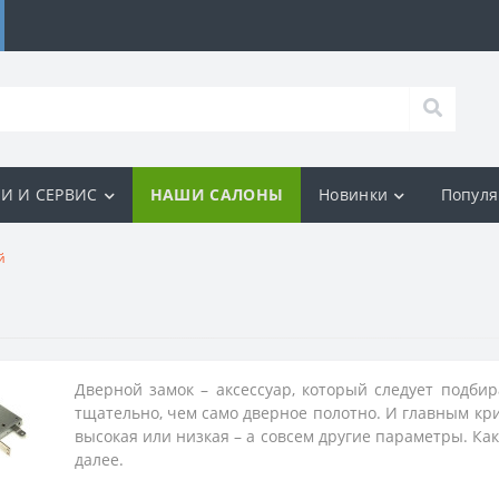
И И СЕРВИС
НАШИ САЛОНЫ
Новинки
Попул
й
Дверной замок – аксессуар, который следует подбир
тщательно, чем само дверное полотно. И главным кр
высокая или низкая – а совсем другие параметры. Ка
далее.