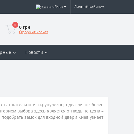
Язык
Личный кабинет
0
0 грн
Оформить заказ
ярные
Новости
ать тщательно и скрупулезно, едва ли не более
итерием выбора здесь является отнюдь не цена –
к подобрать
замок для входной двери Киев
узнает