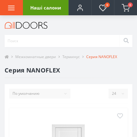
0
0
Наші салони
Межкомнатные двери
Терминус
Серия NANOFLEX
Серия NANOFLEX