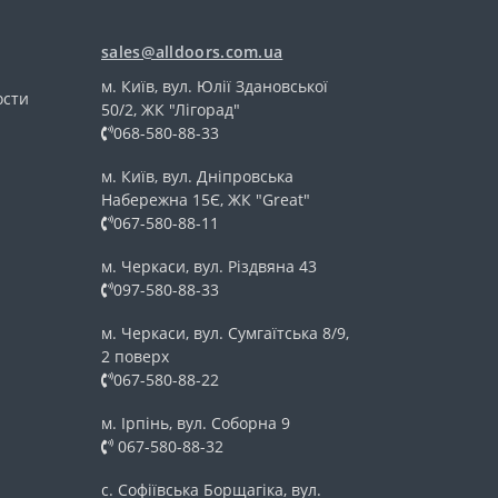
sales@alldoors.com.ua
м. Київ, вул. Юлії Здановської
ости
50/2, ЖК "Лігорад"
068-580-88-33
м. Київ, вул. Дніпровська
Набережна 15Є, ЖК "Great"
067-580-88-11
м. Черкаси, вул. Різдвяна 43
097-580-88-33
м. Черкаси, вул. Сумгаїтська 8/9,
2 поверх
067-580-88-22
м. Ірпінь, вул. Соборна 9
067-580-88-32
с. Софіївська Борщагіка, вул.