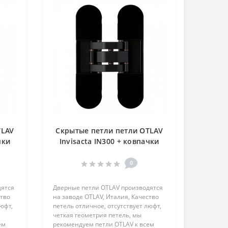
TLAV
Скрытые петли петли OTLAV
чки
Invisacta IN300 + ковпачки
чорний
0
дятся
Дверные петли OTLAV производятся
ство
на заводе OTLAV, Италия, Качество
юфт,
петель отличное, отсутствует люфт,
четкая геометрия петель, мы
ем
рекомендуем петли OTLAV к всем