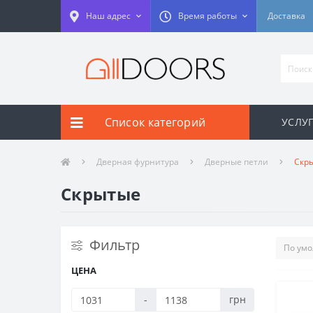
Наш адрес
Время работы
Доставка
Список категорий
УСЛУГ
Дверная фурнитура
Дверные петли
Скр
Скрытые
Фильтр
ЦЕНА
-
грн