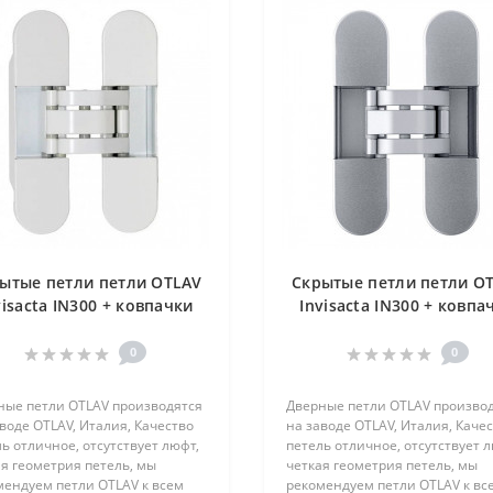
ытые петли петли OTLAV
Скрытые петли петли O
visacta IN300 + ковпачки
Invisacta IN300 + ковпа
белые
серые
0
0
ные петли OTLAV производятся
Дверные петли OTLAV произво
воде OTLAV, Италия, Качество
на заводе OTLAV, Италия, Каче
ь отличное, отсутствует люфт,
петель отличное, отсутствует л
я геометрия петель, мы
четкая геометрия петель, мы
мендуем петли OTLAV к всем
рекомендуем петли OTLAV к вс