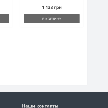
анной
нашим заказам, аналогов по данной
1 138 грн
цене просто нет. Всегда есть в
наличии, Скрытые п..
В КОРЗИНУ
Наши контакты