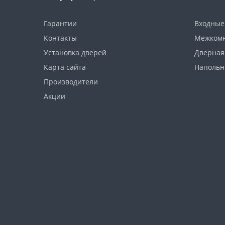
Krono Original
Old Wood
Pacioli
Подложка
Гарантии
Входные
Kronotex
Контакты
Вековой Дуб
Межкомн
Установка дверей
Дверная
Red Click
Карта сайта
Напольн
Swiss House (Norman)
Производители
Акции