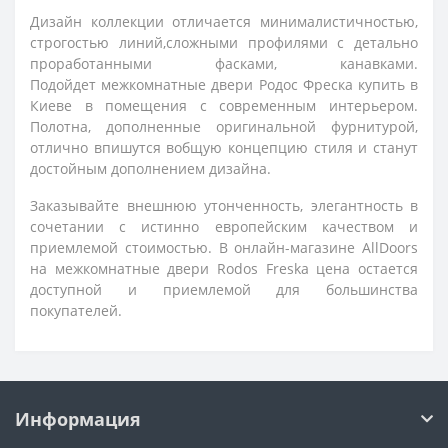
Дизайн коллекции отличается минималистичностью,
строгостью линий,сложными профилями с детально
проработанными фасками, канавками.
Подойдет
межкомнатные двери Родос Фреска купить в
Киеве
в помещения с современным интерьером.
Полотна, дополненные оригинальной фурнитурой,
отлично впишутся вобщую концепцию стиля и станут
достойным дополнением дизайна.
Заказывайте внешнюю утонченность, элегантность в
сочетании с истинно европейским качеством и
приемлемой стоимостью. В онлайн-магазине AllDoors
на
межкомнатные двери Rodos Freska цена
остается
доступной и приемлемой для большинства
покупателей.
Информация