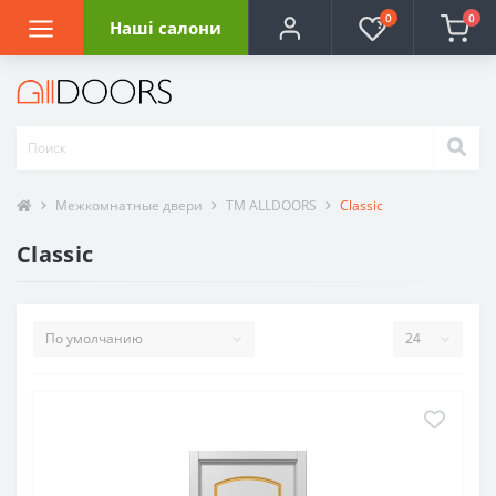
0
0
Наші салони
Межкомнатные двери
ТМ ALLDOORS
Classic
Classic