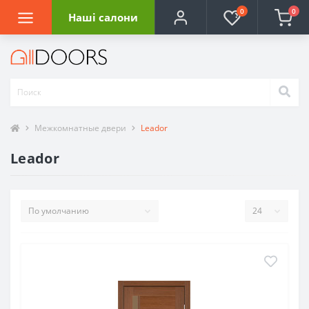
0
0
Наші салони
Межкомнатные двери
Leador
Leador