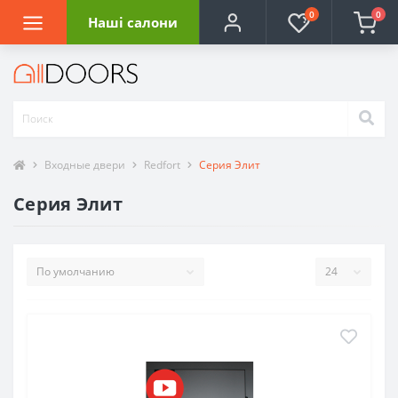
0
0
Наші салони
Входные двери
Redfort
Серия Элит
Серия Элит