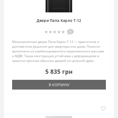
Двери Папа Карло T-12
0
Межкомнатные двери Папа Карло T-12 — практичное и
долговечное решение для квартиры или дома. Полотно
выполнено из комбинированного переклеенного массива
и МДФ. Такая конструкция устойчива к деформациям и
заметно прочнее обычных дверей из цельной древ..
5 835 грн
В КОРЗИНУ