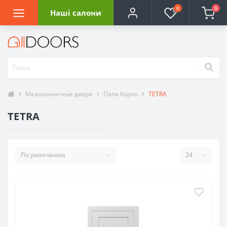
0
0
Наші салони
Межкомнатные двери
Папа Карло
TETRA
TETRA