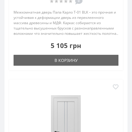
0
Межкомнатная дверь Папа Карло T‑01 BLK – это прочная и
устойчивая к деформации дверь из переклеенного
массива древесины и МДФ. Каркас собирается из
тщательно высушенных брусков с разнонаправленными
волокнами что значительно повышает жесткость полотна..
5 105 грн
В КОРЗИНУ