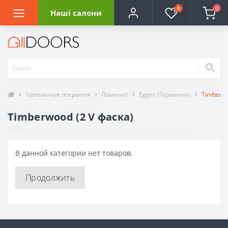
0
0
Наші салони
Напольные покрытия
Ламинат
Egger (Германия)
Timberwo
Timberwood (2 V фаска)
В данной категории нет товаров.
Продолжить