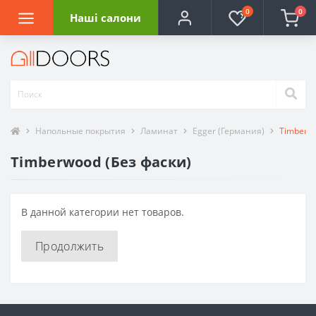
0
0
Наші салони
Напольные покрытия
Ламинат
Egger (Германия)
Timberwo
Timberwood (Без фаски)
В данной категории нет товаров.
Продолжить